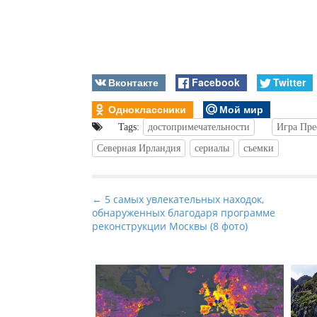
Вконтакте
Facebook
Twitter
Одноклассники
Мой мир
Tags:
достопримечательности
Игра Пре
Северная Ирландия
сериалы
съемки
P
← 5 самых увлекательных находок,
обнаруженных благодаря программе
o
реконструкции Москвы (8 фото)
s
t
n
a
v