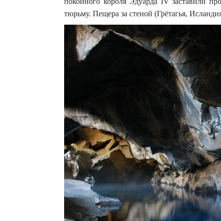
покойного короля Эдуарда IV заставили пр
тюрьму. Пещера за стеной (Грётагья, Исланди