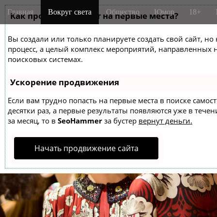
M
S
Главная
Вокруг света
Общество
Юмор
18+
k
Как продвинуть сайт на первые места?
a
i
i
p
Вы создали или только планируете создать свой сайт, но 
n
t
процесс, а целый комплекс мероприятий, направленных 
m
o
поисковых системах.
e
c
o
n
Ускорение продвижения
n
u
t
Если вам трудно попасть на первые места в поиске само
десятки раз, а первые результаты появляются уже в течен
e
за месяц, то в
SeoHammer
за бустер
вернут деньги.
n
t
Начать продвижение сайта