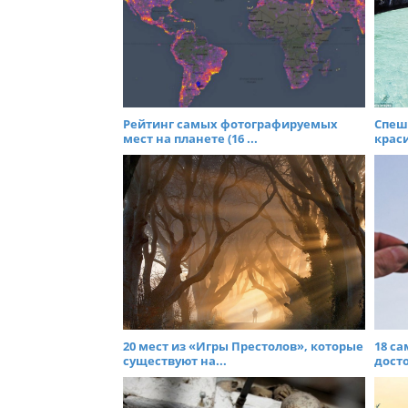
i
g
a
t
i
Рейтинг самых фотографируемых
Спеш
o
мест на планете (16 ...
краси
n
20 мест из «Игры Престолов», которые
18 с
существуют на...
дост