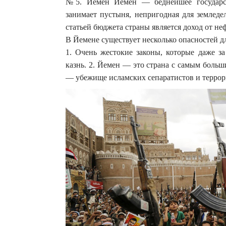
№5. Йемен Йемен — беднейшее государст
занимает пустыня, непригодная для земледе
статьей бюджета страны является доход от неф
В Йемене существует несколько опасностей дл
1. Очень жестокие законы, которые даже з
казнь. 2. Йемен — это страна с самым больш
— убежище исламских сепаратистов и террори