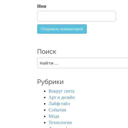
n
Имя
Поиск
S
e
a
r
Рубрики
c
h
Вокруг света
f
Арт и дизайн
o
Лайфстайл
r
События
:
Мода
Технологии