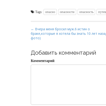
Tags:
опасно
опасности
опасность
путе
P
← Вчера меня бросил муж.6 истин о
браке,которые я хотела бы знать 10 лет наза
o
фото)
s
t
Добавить комментарий
n
a
Комментарий
v
i
g
a
t
i
o