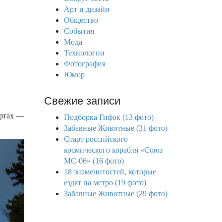
f
Арт и дизайн
o
Общество
r
События
:
Мода
Технологии
Фотография
Юмор
Свежие записи
юртах —
Подборка Гифок (13 фото)
Забавные Животные (31 фото)
Старт российского
космического корабля «Союз
МС-06» (16 фото)
18 знаменитостей, которые
ездят на метро (19 фото)
Забавные Животные (29 фото)