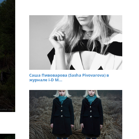
Саша Пивоварова (Sasha Pivovarova) в
журнале i-D M...