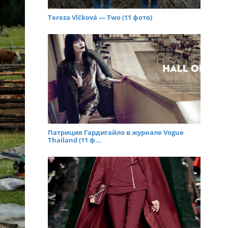
Tereza Vlčková — Two (11 фото)
Патриция Гардигайло в журнале Vogue
Thailand (11 ф...