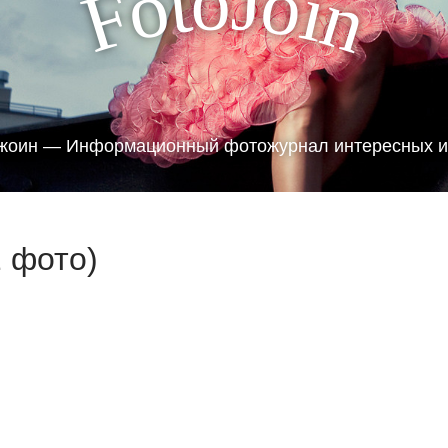
J
o
t
o
o
i
F
n
жоин — Информационный фотожурнал интересных и
2 фото)