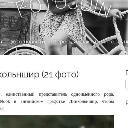
o
J
t
o
o
i
n
F
 — фото новости, интересные факты и интересн
ольншир (21 фото)
S
e
a
единственный представитель одноимённого рода.
r
 Nook в английском графстве Линкольншир, чтобы
c
ва.
h
f
o
r