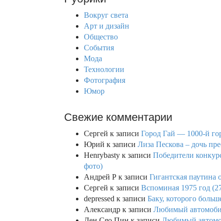
c
h
Вокруг света
f
Арт и дизайн
o
Общество
r
События
:
Мода
Технологии
Фотография
Юмор
Свежие комментарии
Сергей
к записи
Город Гай — 1000-й го
Юрий
к записи
Лиза Пескова – дочь пре
Henrybasty
к записи
Победители конкурса
фото)
Андрей Р
к записи
Гигантская паутина о
Сергей
к записи
Вспоминая 1975 год (2
depressed
к записи
Баку, которого больше
Александр
к записи
Любимый автомобил
Ден Сяо Пин
к записи
Любимый автомоб