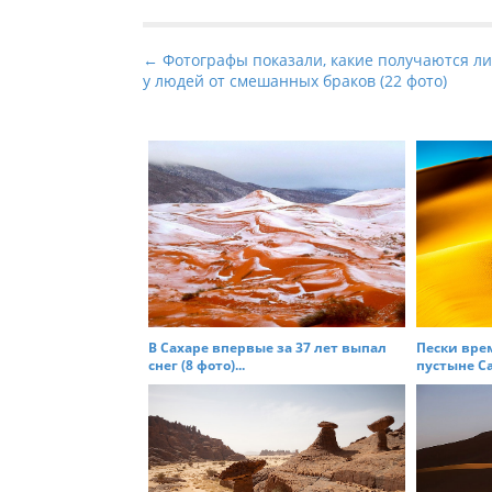
P
← Фотографы показали, какие получаются л
у людей от смешанных браков (22 фото)
o
s
t
n
a
v
i
g
a
t
В Сахаре впервые за 37 лет выпал
Пески вре
снег (8 фото)...
пустыне Сах
i
o
n