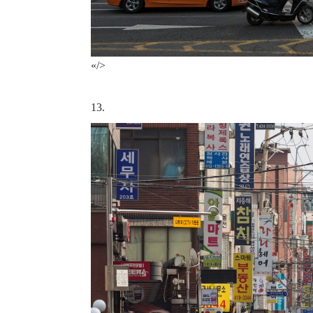
«/>
13.