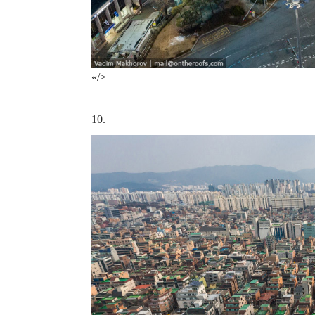
«/>
10.