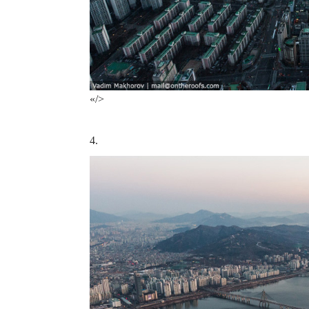
«/>
4.