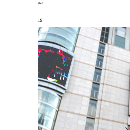
«/>
19.