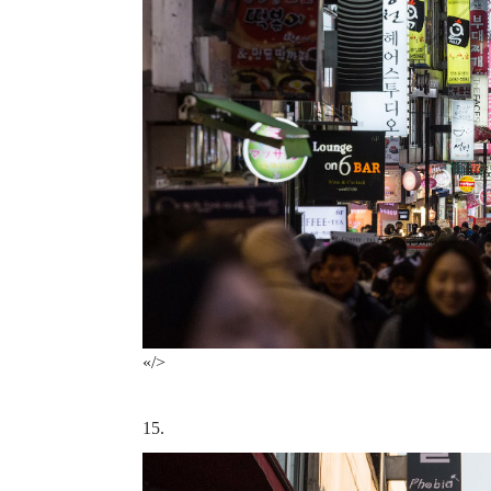
«/>
15.