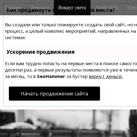
M
S
Главная
Девушки
Вокруг света
Лайфстайл
Юмо
k
Как продвинуть сайт на первые места?
a
i
i
p
Вы создали или только планируете создать свой сайт, но 
n
t
процесс, а целый комплекс мероприятий, направленных н
m
o
системах.
e
c
n
o
Ускорение продвижения
n
u
t
Если вам трудно попасть на первые места в поиске самос
десятки раз, а первые результаты появляются уже в течен
e
за месяц, то в
SeoHammer
за бустер
вернут деньги.
n
t
Начать продвижение сайта