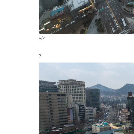
«/>
7.