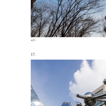
«/>
17.