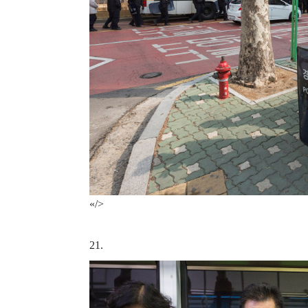
«/>
21.