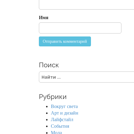
i
o
Имя
n
Поиск
S
e
a
r
Рубрики
c
h
Вокруг света
f
Арт и дизайн
o
Лайфстайл
r
События
:
Мода