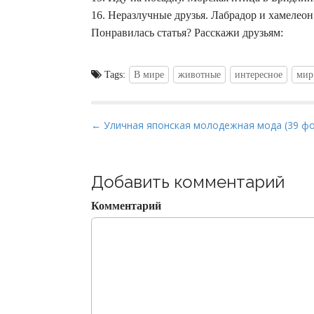
16. Неразлучные друзья. Лабрадор и хамелео
Понравилась статья? Расскажи друзьям:
Tags:
В мире
животные
интересное
мир
P
← Уличная японская молодежная мода (39 ф
o
s
t
Добавить комментарий
n
Комментарий
a
v
i
g
a
t