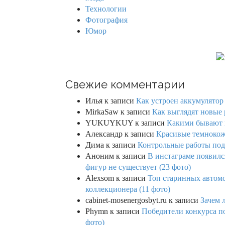
Технологии
Фотография
Юмор
Свежие комментарии
Илья
к записи
Как устроен аккумулятор 
MirkaSaw
к записи
Как выглядят новые 
YUKUYKUY
к записи
Какими бывают к
Александр
к записи
Красивые темнокож
Дима
к записи
Контрольные работы под 
Аноним
к записи
В инстаграме появилс
фигур не существует (23 фото)
Alexsom
к записи
Топ старинных автом
коллекционера (11 фото)
cabinet-mosenergosbyt.ru
к записи
Зачем 
Phymn
к записи
Победители конкурса по
фото)