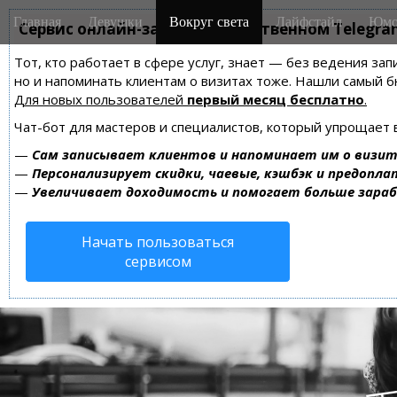
M
S
Главная
Девушки
Вокруг света
Лайфстайл
Юмо
k
Сервис онлайн-записи на собственном Telegra
a
i
i
Тот, кто работает в сфере услуг, знает — без ведения зап
p
n
но и напоминать клиентам о визитах тоже. Нашли самый
t
m
Для новых пользователей
первый месяц бесплатно
.
o
e
c
Чат-бот для мастеров и специалистов, который упрощает 
n
o
—
Сам записывает клиентов и напоминает им о визит
n
u
—
Персонализирует скидки, чаевые, кэшбэк и предопла
t
—
Увеличивает доходимость и помогает больше зара
e
n
Начать пользоваться
t
сервисом