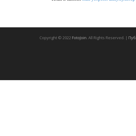
Copyright © 2022
FotoJoin
. All Rights Reserved. |
Пуб