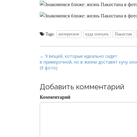
Tags:
интересное
куда поехать
Пакистан
P
← 9 вещей, которые идеально сидят
в примерочной, но в жизни доставят кучу хл
o
(9 фото)
s
t
Добавить комментарий
n
a
Комментарий
v
i
g
a
t