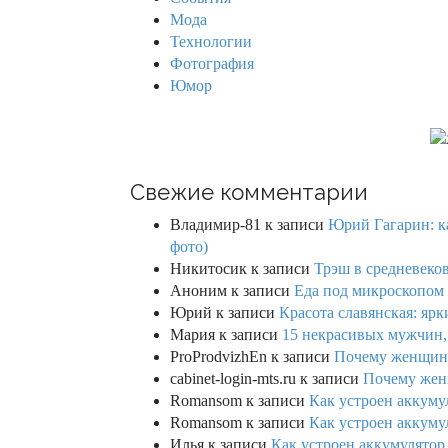
:
Мода
Технологии
Фотография
Юмор
Свежие комментарии
Владимир-81
к записи
Юрий Гагарин: ка
фото)
Никитосик
к записи
Трэш в средневеков
Аноним
к записи
Еда под микроскопом 
Юрий
к записи
Красота славянская: яр
Мария
к записи
15 некрасивых мужчин,
ProProdvizhEn
к записи
Почему женщины 
cabinet-login-mts.ru
к записи
Почему женщ
Romansom
к записи
Как устроен аккумул
Romansom
к записи
Как устроен аккумул
Илья
к записи
Как устроен аккумулятор 