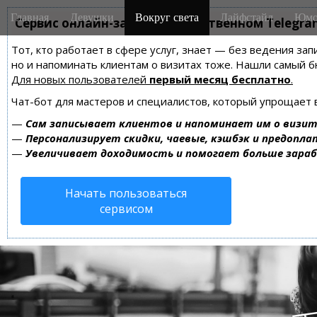
M
S
Главная
Девушки
Вокруг света
Лайфстайл
Юмо
k
Сервис онлайн-записи на собственном Telegra
a
i
i
Тот, кто работает в сфере услуг, знает — без ведения зап
p
n
но и напоминать клиентам о визитах тоже. Нашли самый
t
m
Для новых пользователей
первый месяц бесплатно
.
o
e
c
Чат-бот для мастеров и специалистов, который упрощает 
n
o
—
Сам записывает клиентов и напоминает им о визит
n
u
—
Персонализирует скидки, чаевые, кэшбэк и предопла
t
—
Увеличивает доходимость и помогает больше зара
e
n
Начать пользоваться
t
сервисом