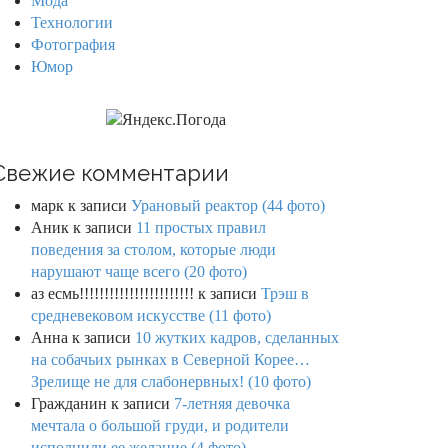
Мода
Технологии
Фотография
Юмор
Свежие комментарии
марк
к записи
Урановый реактор (44 фото)
Аник
к записи
11 простых правил
поведения за столом, которые люди
нарушают чаще всего (20 фото)
аз есмь!!!!!!!!!!!!!!!!!!!!!!!
к записи
Трэш в
средневековом искусстве (11 фото)
Анна
к записи
10 жутких кадров, сделанных
на собачьих рынках в Северной Корее…
Зрелище не для слабонервных! (10 фото)
Гражданин
к записи
7-летняя девочка
мечтала о большой груди, и родители
исполнили ее желание (4 фото)