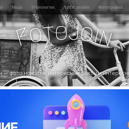
р
Мода
Технологии
Арт и дизайн
Фотография
J
o
t
o
o
i
F
n
 — фото новости, интересные факты и интересн