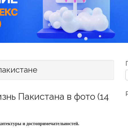
 пакистане
S
e
a
r
знь Пакистана в фото (14
c
h
f
o
r
:
хитектуры и достопримечательностей.