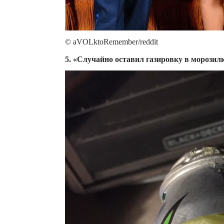
© aVOLktoRemember/reddit
5. «Случайно оставил газировку в морозилк