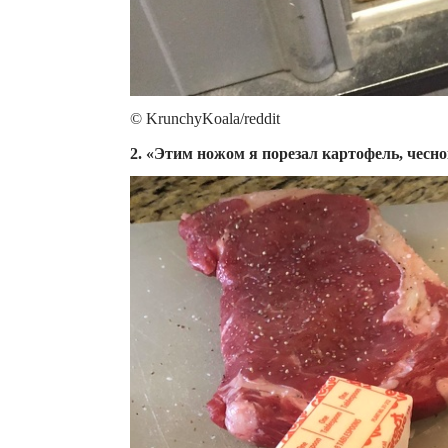
© KrunchyKoala/reddit
2. «Этим ножом я порезал картофель, чесно