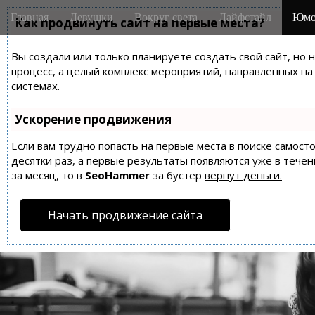
M
S
Главная
Девушки
Вокруг света
Лайфстайл
Юмо
k
Как продвинуть сайт на первые места?
a
i
i
p
Вы создали или только планируете создать свой сайт, но 
n
t
процесс, а целый комплекс мероприятий, направленных н
m
o
системах.
e
c
n
o
Ускорение продвижения
n
u
t
Если вам трудно попасть на первые места в поиске самос
десятки раз, а первые результаты появляются уже в течен
e
за месяц, то в
SeoHammer
за бустер
вернут деньги.
n
t
Начать продвижение сайта