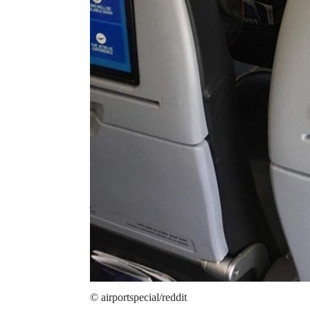
© airportspecial/reddit