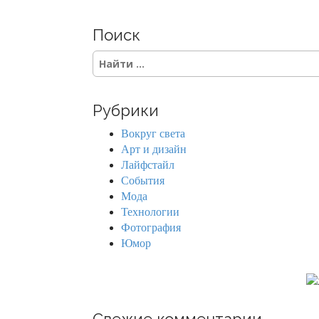
Поиск
S
e
a
r
Рубрики
c
h
Вокруг света
f
Арт и дизайн
o
Лайфстайл
r
События
:
Мода
Технологии
Фотография
Юмор