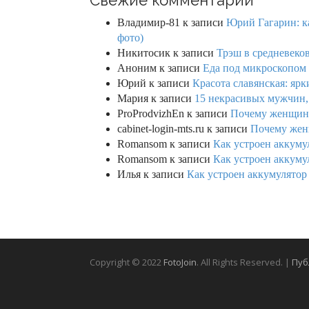
Свежие комментарии
Владимир-81
к записи
Юрий Гагарин: ка
фото)
Никитосик
к записи
Трэш в средневеков
Аноним
к записи
Еда под микроскопом 
Юрий
к записи
Красота славянская: яр
Мария
к записи
15 некрасивых мужчин,
ProProdvizhEn
к записи
Почему женщины 
cabinet-login-mts.ru
к записи
Почему женщ
Romansom
к записи
Как устроен аккумул
Romansom
к записи
Как устроен аккумул
Илья
к записи
Как устроен аккумулятор 
Copyright © 2022
FotoJoin
. All Rights Reserved. |
Пуб