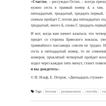
«
Счастье
, – рассуждал Остап, – всегда при
нужно сесть в трамвай номер 4, а там, 
пятнадцатый, тридцатый, тридцать первый, 
сначала пройдет Г, потом два пятнадцатых по
тридцатый, много Б, снова Г, тридцать первы
И вот, когда вам начнет казаться, что четв
придет со стороны Брянского вокзала, у
трамвайного пассажира совсем не трудно. 
сесть в пятнадцатый номер, то не сомнева
номеров, проклятый четвертый пройдет восе
ходил через каждые пять минут, станет появля
и вы дождетесь
».
© И. Ильф, Е. Петров, «Двенадцать стульев»
Tags:
богатые
размышления
способы
сч