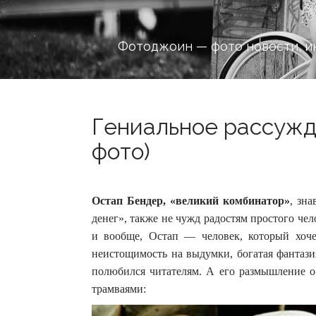
Фотоджоин — фото новости, и
Гениальное рассужде
фото)
Остап Бендер, «великий комбинатор»
, зн
денег», также не чужд радостям простого чел
и вообще, Остап — человек, который хоче
неистощимость на выдумки, богатая фантази
полюбился читателям. А его размышление о 
трамваями: