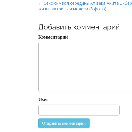
P
← Секс-символ середины ХХ века Анита Экбер
жизнь актрисы и модели (8 фото)
o
s
t
Добавить комментарий
n
Комментарий
a
v
i
g
a
t
i
o
Имя
n