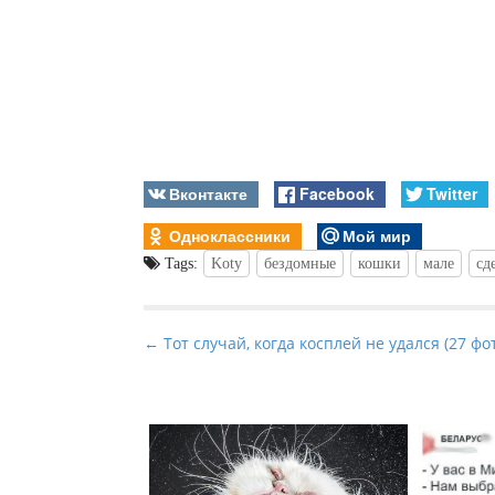
Вконтакте
Facebook
Twitter
Одноклассники
Мой мир
Tags:
Koty
бездомные
кошки
мале
сд
P
← Тот случай, когда косплей не удался (27 фо
o
s
t
n
a