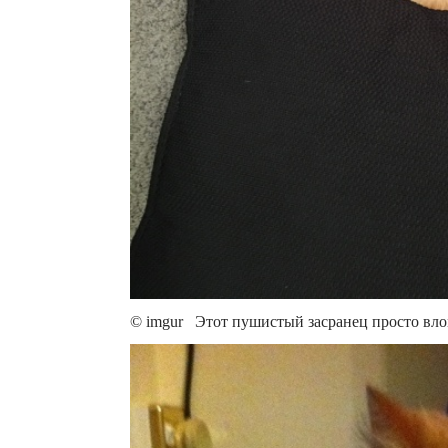
© imgur Этот пушистый засранец просто влом