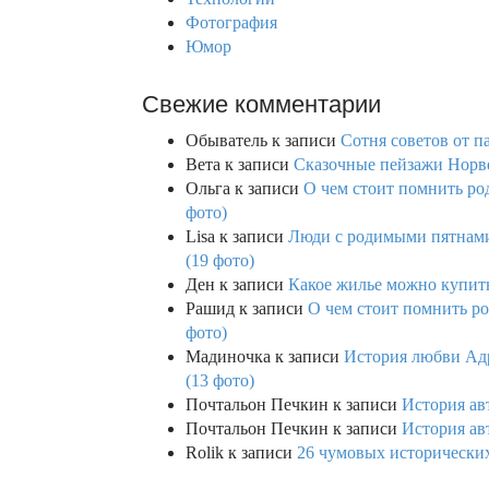
Фотография
Юмор
Свежие комментарии
Обыватель
к записи
Сотня советов от п
Вета
к записи
Сказочные пейзажи Норве
Ольга
к записи
О чем стоит помнить род
фото)
Lisa
к записи
Люди с родимыми пятнами,
(19 фото)
Ден
к записи
Какое жилье можно купить 
Рашид
к записи
О чем стоит помнить ро
фото)
Мадиночка
к записи
История любви Адр
(13 фото)
Почтальон Печкин
к записи
История ав
Почтальон Печкин
к записи
История ав
Rolik
к записи
26 чумовых исторических