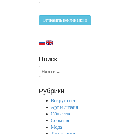
Поиск
S
e
a
r
Рубрики
c
h
Вокруг света
f
Арт и дизайн
o
Общество
r
События
:
Мода
Технологии