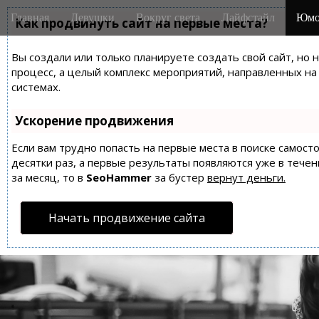
M
S
Главная
Девушки
Вокруг света
Лайфстайл
Юмо
k
Как продвинуть сайт на первые места?
a
i
i
p
Вы создали или только планируете создать свой сайт, но 
n
t
процесс, а целый комплекс мероприятий, направленных н
m
o
системах.
e
c
n
o
Ускорение продвижения
n
u
t
Если вам трудно попасть на первые места в поиске самос
десятки раз, а первые результаты появляются уже в течен
e
за месяц, то в
SeoHammer
за бустер
вернут деньги.
n
t
Начать продвижение сайта