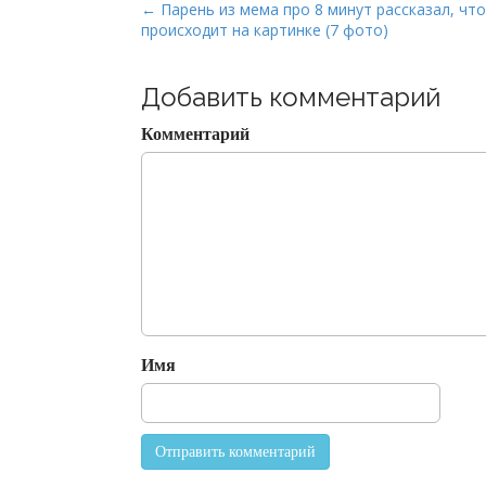
P
← Парень из мема про 8 минут рассказал, что
происходит на картинке (7 фото)
o
s
t
Добавить комментарий
n
Комментарий
a
v
i
g
a
t
i
o
Имя
n