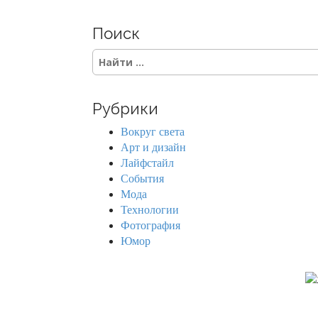
Поиск
S
e
a
r
Рубрики
c
h
Вокруг света
f
Арт и дизайн
o
Лайфстайл
r
События
:
Мода
Технологии
Фотография
Юмор