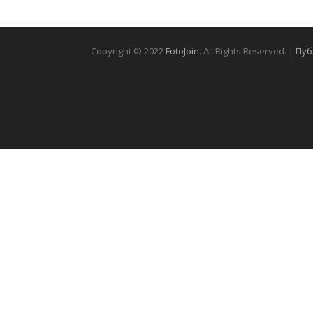
Copyright © 2022
FotoJoin
. All Rights Reserved. |
Пуб