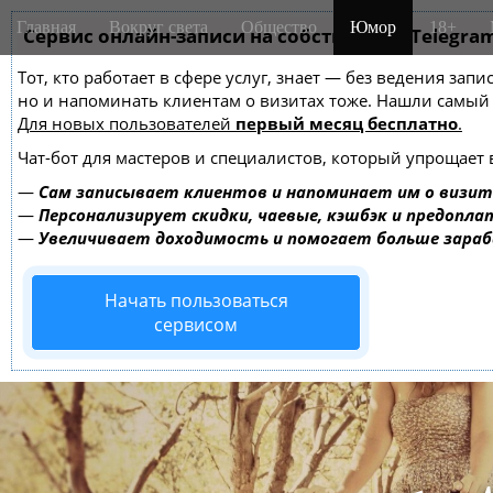
M
S
Главная
Вокруг света
Общество
Юмор
18+
k
Сервис онлайн-записи на собственном Telegra
a
i
i
Тот, кто работает в сфере услуг, знает — без ведения зап
p
n
но и напоминать клиентам о визитах тоже. Нашли самы
t
m
Для новых пользователей
первый месяц бесплатно
.
o
e
c
Чат-бот для мастеров и специалистов, который упрощает 
o
n
—
Сам записывает клиентов и напоминает им о визит
n
u
—
Персонализирует скидки, чаевые, кэшбэк и предопла
t
—
Увеличивает доходимость и помогает больше зара
e
n
Начать пользоваться
t
сервисом