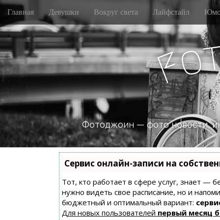
M
S
Главная
Девушки
Вокруг света
Лайфстайл
Юмо
k
a
i
i
p
n
o
t
F
m
o
e
c
n
o
n
u
t
e
n
Фотоджоин — фото новости, и
t
Сервис онлайн-записи на собстве
Тот, кто работает в сфере услуг, знает — б
нужно видеть свое расписание, но и напом
бюджетный и оптимальный вариант:
сервис
Для новых пользователей
первый месяц 