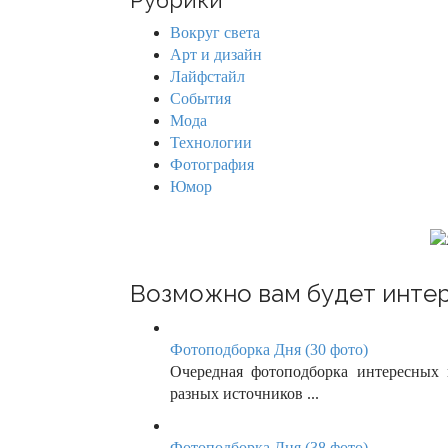
Рубрики
c
a
h
Вокруг света
f
v
Арт и дизайн
o
Лайфстайл
r
i
События
:
Мода
g
Технологии
Фотография
a
Юмор
t
i
o
Возможно вам будет интер
n
Фотоподборка Дня (30 фото)
Очередная фотоподборка интересных
разных источников ...
Фотоподборка Дня (38 фото)