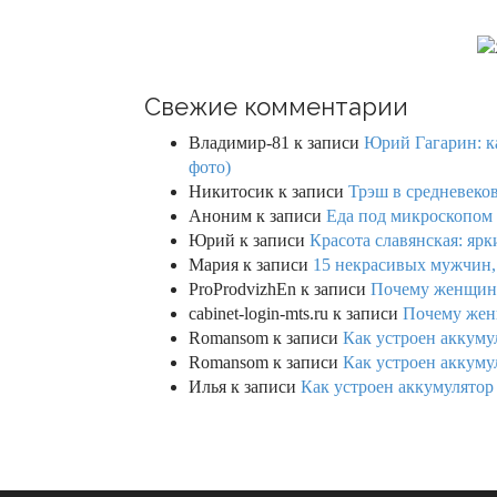
Свежие комментарии
Владимир-81
к записи
Юрий Гагарин: ка
фото)
Никитосик
к записи
Трэш в средневеков
Аноним
к записи
Еда под микроскопом 
Юрий
к записи
Красота славянская: яр
Мария
к записи
15 некрасивых мужчин,
ProProdvizhEn
к записи
Почему женщины 
cabinet-login-mts.ru
к записи
Почему женщ
Romansom
к записи
Как устроен аккумул
Romansom
к записи
Как устроен аккумул
Илья
к записи
Как устроен аккумулятор 