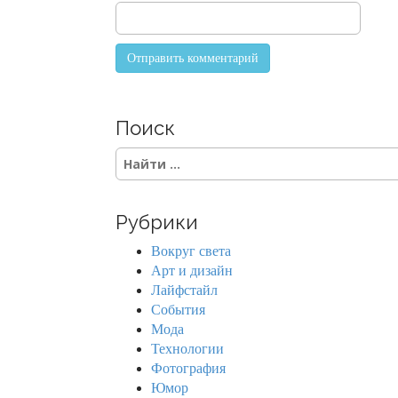
Поиск
S
e
a
r
Рубрики
c
h
Вокруг света
f
Арт и дизайн
o
Лайфстайл
r
События
:
Мода
Технологии
Фотография
Юмор