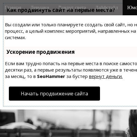
M
S
Главная
Девушки
Вокруг света
Лайфстайл
Юмо
k
Как продвинуть сайт на первые места?
a
i
i
p
Вы создали или только планируете создать свой сайт, но 
n
t
процесс, а целый комплекс мероприятий, направленных н
m
o
системах.
e
c
n
o
Ускорение продвижения
n
u
t
Если вам трудно попасть на первые места в поиске самос
десятки раз, а первые результаты появляются уже в течен
e
за месяц, то в
SeoHammer
за бустер
вернут деньги.
n
t
Начать продвижение сайта