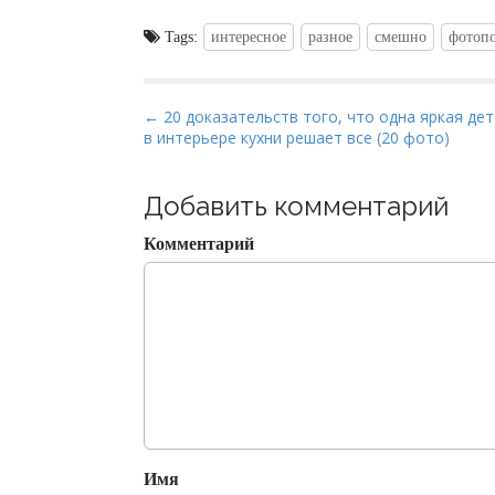
Tags:
интересное
разное
смешно
фотоп
P
← 20 доказательств того, что одна яркая де
в интерьере кухни решает все (20 фото)
o
s
t
Добавить комментарий
n
Комментарий
a
v
i
g
a
t
i
o
Имя
n