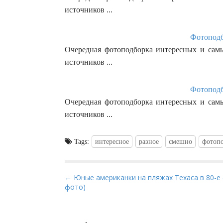
источников ...
Фотоподб
Очередная фотоподборка интересных и сам
источников ...
Фотоподб
Очередная фотоподборка интересных и сам
источников ...
Tags:
интересное
разное
смешно
фотоп
P
← Юные американки на пляжах Техаса в 80-е 
фото)
o
s
t