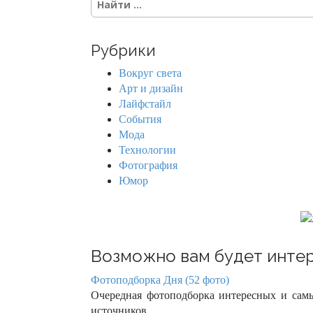
e
a
r
Рубрики
c
h
Вокруг света
f
Арт и дизайн
o
Лайфстайл
r
События
:
Мода
Технологии
Фотография
Юмор
Возможно вам будет интер
Фотоподборка Дня (52 фото)
Очередная фотоподборка интересных и сам
источников ...