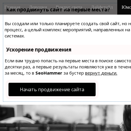
M
S
Главная
Девушки
Вокруг света
Лайфстайл
Юмо
k
Как продвинуть сайт на первые места?
a
i
i
p
Вы создали или только планируете создать свой сайт, но 
n
t
процесс, а целый комплекс мероприятий, направленных н
m
o
системах.
e
c
n
o
Ускорение продвижения
n
u
t
Если вам трудно попасть на первые места в поиске самос
десятки раз, а первые результаты появляются уже в течен
e
за месяц, то в
SeoHammer
за бустер
вернут деньги.
n
t
Начать продвижение сайта