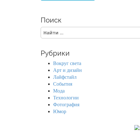
Поиск
S
e
a
r
Рубрики
c
h
Вокруг света
f
Арт и дизайн
o
Лайфстайл
r
События
:
Мода
Технологии
Фотография
Юмор