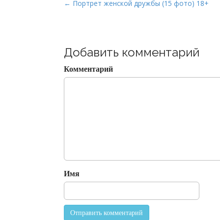
P
← Портрет женской дружбы (15 фото) 18+
o
s
t
Добавить комментарий
n
a
Комментарий
v
i
g
a
t
i
o
n
Имя