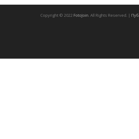
Copyright © 2022
FotoJoin
. All Rights Reserved. |
Пуб