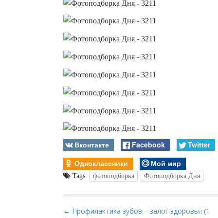
Вконтакте
Facebook
Twitter
Одноклассники
Мой мир
Tags:
фотоподборка
Фотоподборка Дня
P
← Профилактика зубов – залог здоровья (1