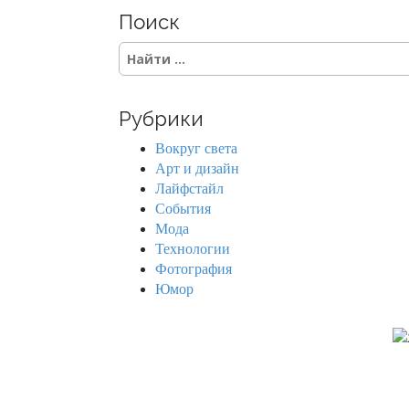
Поиск
S
e
a
r
Рубрики
c
h
Вокруг света
f
Арт и дизайн
o
Лайфстайл
r
События
:
Мода
Технологии
Фотография
Юмор