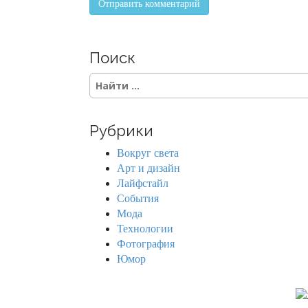
Поиск
S
e
a
r
Рубрики
c
h
Вокруг света
f
Арт и дизайн
o
Лайфстайл
r
События
:
Мода
Технологии
Фотография
Юмор