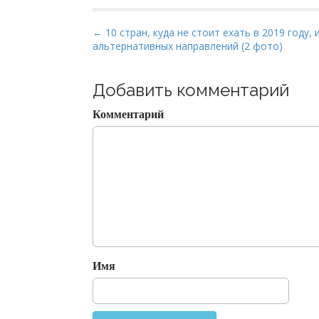
P
← 10 стран, куда не стоит ехать в 2019 году, 
альтернативных направлений (2 фото)
o
s
t
Добавить комментарий
n
Комментарий
a
v
i
g
a
t
i
o
Имя
n