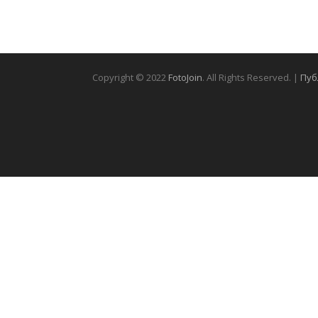
Copyright © 2022
FotoJoin
. All Rights Reserved. |
Пуб