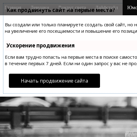
M
S
Главная
Девушки
Вокруг света
Лайфстайл
Юмо
k
Как продвинуть сайт на первые места?
a
i
i
p
Вы создали или только планируете создать свой сайт, но 
n
t
на увеличение его посещаемости и повышение его позиций
m
o
e
c
Ускорение продвижения
n
o
n
Если вам трудно попасть на первые места в поиске самос
u
t
в течение первых 7 дней. Если ни один запрос у вас не пр
e
n
Начать продвижение сайта
t