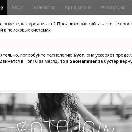
р
Мода
Технологии
Арт и дизайн
Фотография
не знаете, как продвигать? Продвижение сайта – это не про
 в поисковых системах.
тоятельно, попробуйте технологию
Буст
, она ускоряет продв
одвинется в Топ10 за месяц, то в
SeoHammer
за бустер
верну
J
o
t
o
o
i
F
n