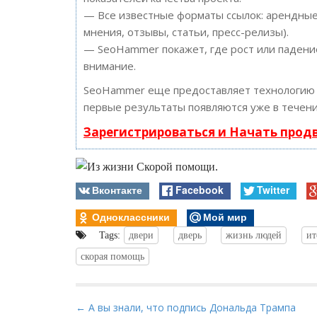
— Все известные форматы ссылок: арендные 
мнения, отзывы, статьи, пресс-релизы).
— SeoHammer покажет, где рост или падение
внимание.
SeoHammer еще предоставляет технологи
первые результаты появляются уже в течени
Зарегистрироваться и Начать про
Вконтакте
Facebook
Twitter
Одноклассники
Мой мир
Tags:
двери
дверь
жизнь людей
ит
скорая помощь
P
← А вы знали, что подпись Дональда Трампа