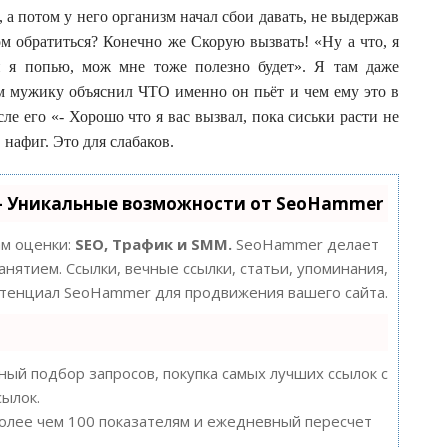
а, а потом у него организм начал сбои давать, не выдержав
ом обратиться? Конечно же Скорую вызвать! «Ну а что, я
и я попью, мож мне тоже полезно будет». Я там даже
ом мужику объяснил ЧТО именно он пьёт и чем ему это в
ле его «- Хорошо что я вас вызвал, пока сиськи расти не
 нафиг. Это для слабаков.
- Уникальные возможности от SeoHammer
ам оценки:
SEO, Трафик и SMM.
SeoHammer делает
нятием. Ссылки, вечные ссылки, статьи, упоминания,
потенциал SeoHammer для продвижения вашего сайта.
ый подбор запросов, покупка самых лучших ссылок с
сылок.
более чем 100 показателям и ежедневный пересчет