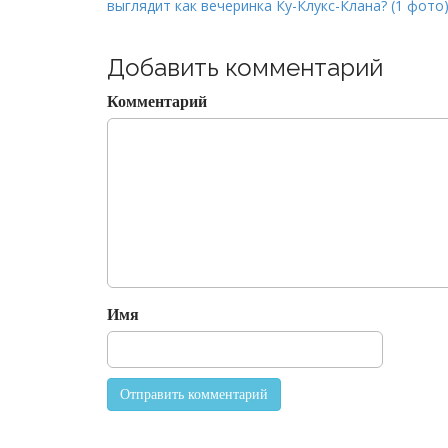
выглядит как вечеринка Ку-Клукс-Клана? (1 фото
o
s
t
Добавить комментарий
n
Комментарий
a
v
i
g
a
t
i
o
Имя
n