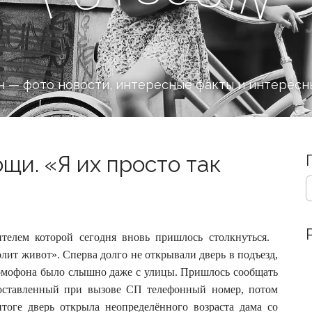
 — фото новости, интересные факты и интересн
щи. «Я их просто так
S
e
a
r
c
вителем которой сегодня вновь пришлось столкнуться.
h
олит живот».
Сперва долго не открывали дверь в подъезд,
f
домофона было слышно даже с улицы. Пришлось сообщать
o
а оставленный при вызове СП телефонный номер, потом
r
:
итоге дверь открыла неопределённого возраста дама со