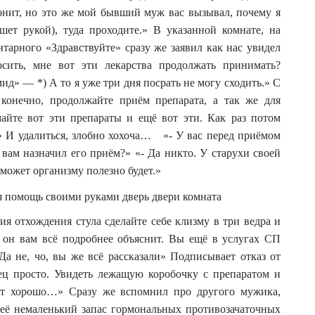
вонит, но это же мой бывший муж вас вызывал, почему я
ет рукой), туда проходите.» В указанной комнате, на
тарного «Здравствуйте» сразу же заявил как нас увидел
осить, мне вот эти лекарства продолжать принимать?
д» — *) А то я уже три дня посрать не могу сходить.» С
 конечно, продолжайте приём препарата, а так же для
айте вот эти препараты и ещё вот эти. Как раз потом
» И удалиться, злобно хохоча… «- У вас перед приёмом
 вам назначил его приём?» «- Да никто. У старухи своей
 может организму полезно будет.»
я отхождения стула сделайте себе клизму в три ведра и
ь он вам всё подробнее объяснит. Вы ещё в услугах СП
 не, чо, вы же всё рассказали» Подписывает отказ от
ец просто. Увидеть лежащую коробочку с препаратом и
дет хорошо…» Сразу же вспомнил про другого мужика,
 её немаленький запас гормональных противозачаточных