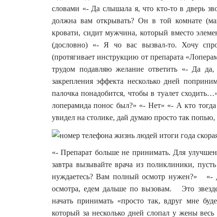
словами «- Да слышала я, что кто-то в дверь з
должна вам открывать? Он в той комнате (маш
кровати, сидит мужчина, который вместо элемен
(дословно) «- Я чо вас вызвал-то. Хочу спр
(протягивает инструкцию от препарата «Лоперами
трудом подавляю желание ответить «- Да да,
закрепления эффекта несколько дней поприним
палочка понадобится, чтобы в туалет сходить…
лоперамида понос был?» «- Нет» «- А кто тогда
увидел на столике, дай думаю просто так попью,
«- Препарат больше не принимать. Для улучшени
завтра вызывайте врача из поликлиники, пуст
нуждаетесь? Вам полный осмотр нужен?» «- Да
осмотра, едем дальше по вызовам. Это звезд
начать принимать «просто так, вдруг мне бу
который за несколько дней слопал у жены весь