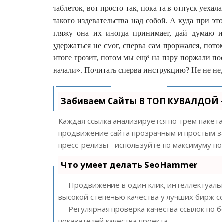
таблеток, вот просто так, пока та в отпуск уехал
такого издевательства над собой. А куда при эт
гляжу она их иногда принимает, дай думаю 
удержаться не смог, сперва сам проржался, пот
итоге грозит, потом мы ещё на пару поржали пос
начали». Почитать сперва инструкцию? Не не не,
Забиваем Сайты В ТОП КУВАЛДОЙ 
Каждая ссылка анализируется по трем пакет
продвижение сайта прозрачным и простым за
пресс-релизы - используйте по максимуму 
Что умеет делать SeoHammer
— Продвижение в один клик, интеллектуальн
высокой степенью качества у лучших бирж с
— Регулярная проверка качества ссылок по 
показателей качества проекта.