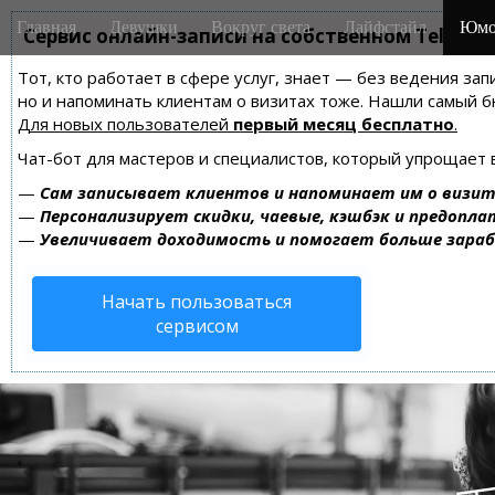
M
S
Главная
Девушки
Вокруг света
Лайфстайл
Юмо
k
Сервис онлайн-записи на собственном Telegra
a
i
i
Тот, кто работает в сфере услуг, знает — без ведения зап
p
n
но и напоминать клиентам о визитах тоже. Нашли самый
t
m
Для новых пользователей
первый месяц бесплатно
.
o
e
c
Чат-бот для мастеров и специалистов, который упрощает 
n
o
—
Сам записывает клиентов и напоминает им о визит
n
u
—
Персонализирует скидки, чаевые, кэшбэк и предопла
t
—
Увеличивает доходимость и помогает больше зара
e
n
Начать пользоваться
t
сервисом