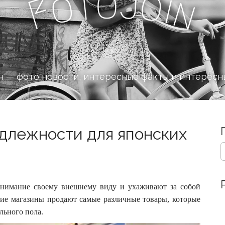
J
o
t
o
o
i
F
n
 — фото новости, интересные факты и интересн
длежности для японских
S
e
a
r
c
нимание своему внешнему виду и ухаживают за собой
h
ие магазины продают самые различные товары, которые
f
ильного пола.
o