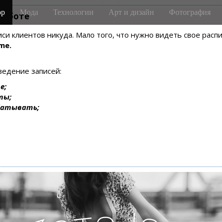
р
Мода
Технологии
Арт и дизайн
Фотография
m-боте
писи клиентов никуда. Мало того, что нужно видеть свое рас
me.
ведение записей:
е;
ты;
батывать;