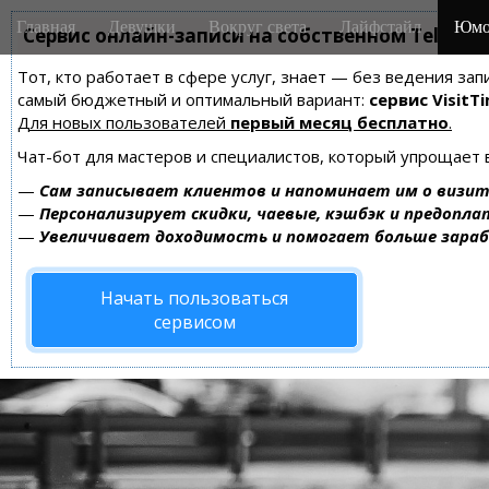
M
S
Главная
Девушки
Вокруг света
Лайфстайл
Юмо
k
Сервис онлайн-записи на собственном Telegra
a
i
i
Тот, кто работает в сфере услуг, знает — без ведения за
p
n
самый бюджетный и оптимальный вариант:
сервис VisitTi
t
m
Для новых пользователей
первый месяц бесплатно
.
o
e
c
Чат-бот для мастеров и специалистов, который упрощает 
n
o
—
Сам записывает клиентов и напоминает им о визит
n
u
—
Персонализирует скидки, чаевые, кэшбэк и предопла
t
—
Увеличивает доходимость и помогает больше зара
e
n
Начать пользоваться
t
сервисом