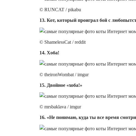
© RUNCAT / pikabu
13. Кот, который проиграл бой с любопытс
© ShamelessCat / reddit
14. Хоба!
© theironWombat / imgur
15. Двойное «хоба!»
© mrsbaklava / imgur
16. «Не понимаю, куда ты все время смотр