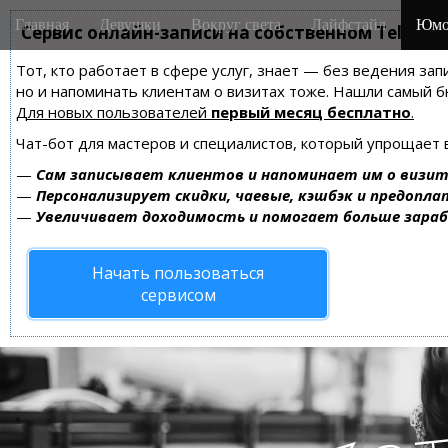
M
S
Главная
Девушки
Вокруг света
Лайфстайл
Юмо
k
Сервис онлайн-записи на собственном Telegra
a
i
i
Тот, кто работает в сфере услуг, знает — без ведения зап
p
n
но и напоминать клиентам о визитах тоже. Нашли самый
t
m
Для новых пользователей
первый месяц бесплатно
.
o
e
c
Чат-бот для мастеров и специалистов, который упрощает 
n
o
—
Сам записывает клиентов и напоминает им о визит
n
u
—
Персонализирует скидки, чаевые, кэшбэк и предопла
t
—
Увеличивает доходимость и помогает больше зара
e
n
Начать пользоваться
t
сервисом