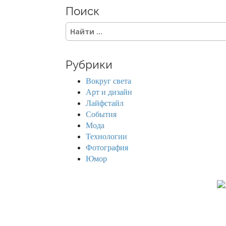
Поиск
S
e
a
r
Рубрики
c
h
Вокруг света
f
Арт и дизайн
o
Лайфстайл
r
События
:
Мода
Технологии
Фотография
Юмор