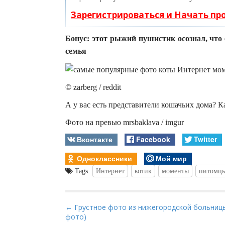
Зарегистрироваться и Начать п
Бонус: этот рыжий пушистик осознал, что е
семья
© zarberg / reddit
А у вас есть представители кошачьих дома? К
Фото на превью mrsbaklava / imgur
Вконтакте
Facebook
Twitter
Одноклассники
Мой мир
Tags:
Интернет
котик
моменты
питомц
P
← Грустное фото из нижегородской больницы
фото)
o