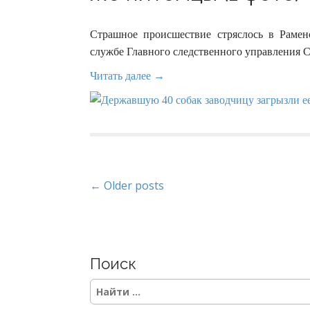
Страшное происшествие стряслось в Рамен
службе Главного следственного управления 
Читать далее →
P
← Older posts
o
s
Поиск
t
S
s
e