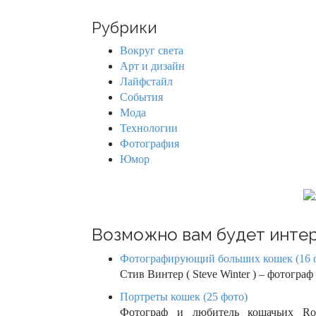
a
n
r
Рубрики
c
a
h
Вокруг света
f
v
Арт и дизайн
o
Лайфстайл
r
i
События
:
Мода
g
Технологии
Фотография
a
Юмор
t
i
o
Возможно вам будет интер
n
Фотографирующий больших кошек (16 
Стив Винтер ( Steve Winter ) – фотогр
Портреты кошек (25 фото)
Фотограф и любитель кошачьих Rob