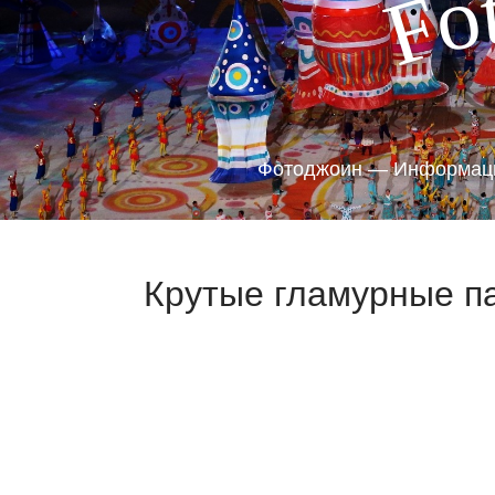
o
F
Фотоджоин — Информаци
Крутые гламурные па