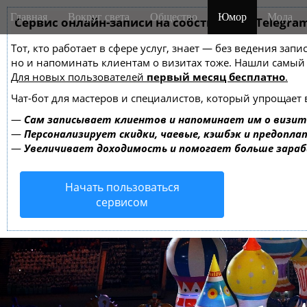
M
S
Главная
Вокруг света
Общество
Юмор
Мода
k
Сервис онлайн-записи на собственном Telegra
a
i
i
Тот, кто работает в сфере услуг, знает — без ведения зап
p
n
но и напоминать клиентам о визитах тоже. Нашли самы
t
m
Для новых пользователей
первый месяц бесплатно
.
o
e
c
Чат-бот для мастеров и специалистов, который упрощает 
o
n
—
Сам записывает клиентов и напоминает им о визит
n
u
—
Персонализирует скидки, чаевые, кэшбэк и предопла
t
—
Увеличивает доходимость и помогает больше зара
e
n
Начать пользоваться
t
сервисом