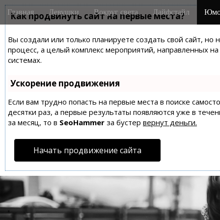
M
S
Главная
Девушки
Вокруг света
Лайфстайл
Юмо
k
Как продвинуть сайт на первые места?
a
i
i
p
Вы создали или только планируете создать свой сайт, но 
n
t
процесс, а целый комплекс мероприятий, направленных н
m
o
системах.
e
c
n
o
Ускорение продвижения
n
u
t
Если вам трудно попасть на первые места в поиске самос
десятки раз, а первые результаты появляются уже в течен
e
за месяц, то в
SeoHammer
за бустер
вернут деньги.
n
t
Начать продвижение сайта