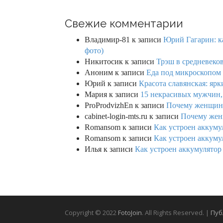
Свежие комментарии
Владимир-81
к записи
Юрий Гагарин: ка
фото)
Никитосик
к записи
Трэш в средневеков
Аноним
к записи
Еда под микроскопом 
Юрий
к записи
Красота славянская: яр
Мария
к записи
15 некрасивых мужчин,
ProProdvizhEn
к записи
Почему женщины 
cabinet-login-mts.ru
к записи
Почему женщ
Romansom
к записи
Как устроен аккумул
Romansom
к записи
Как устроен аккумул
Илья
к записи
Как устроен аккумулятор 
Copyright © 2022
FotoJoin
. All Rights Reserved. |
Пуб