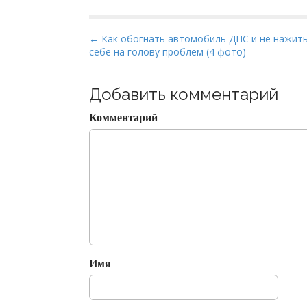
P
← Как обогнать автомобиль ДПС и не нажит
себе на голову проблем (4 фото)
o
s
t
Добавить комментарий
n
Комментарий
a
v
i
g
a
t
i
o
Имя
n