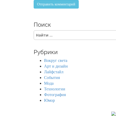
Поиск
S
e
a
r
Рубрики
c
h
Вокруг света
f
Арт и дизайн
o
Лайфстайл
r
События
:
Мода
Технологии
Фотография
Юмор