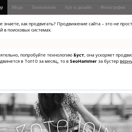
р
Мода
Технологии
Арт и дизайн
Фотография
не знаете, как продвигать? Продвижение сайта – это не про
 в поисковых системах.
тоятельно, попробуйте технологию
Буст
, она ускоряет продв
одвинется в Топ10 за месяц, то в
SeoHammer
за бустер
верну
o
J
t
o
o
i