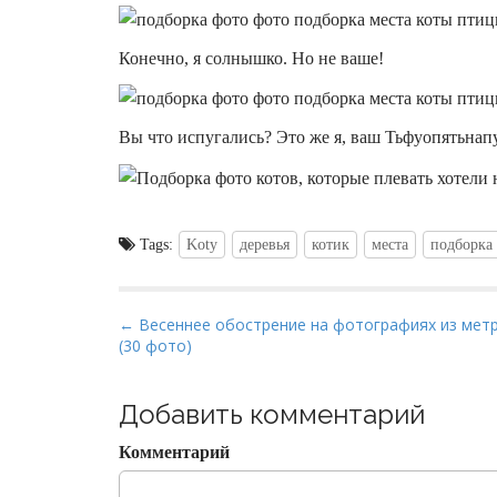
Конечно, я солнышко. Но не ваше!
Вы что испугались? Это же я, ваш Тьфуопятьнап
Tags:
Koty
деревья
котик
места
подборка
P
← Весеннее обострение на фотографиях из мет
(30 фото)
o
s
t
Добавить комментарий
n
Комментарий
a