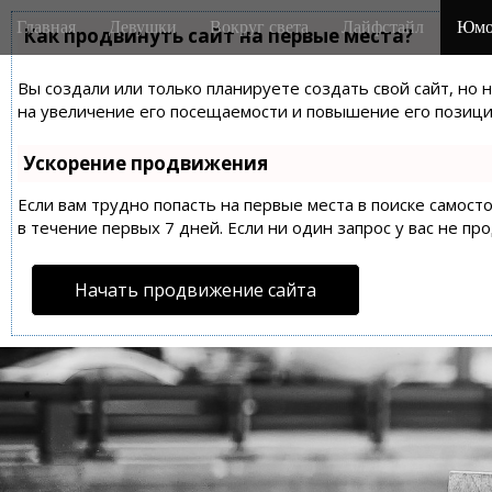
M
S
Главная
Девушки
Вокруг света
Лайфстайл
Юмо
k
Как продвинуть сайт на первые места?
a
i
i
p
Вы создали или только планируете создать свой сайт, но 
n
t
на увеличение его посещаемости и повышение его позиций
m
o
e
c
Ускорение продвижения
n
o
n
Если вам трудно попасть на первые места в поиске самос
u
t
в течение первых 7 дней. Если ни один запрос у вас не пр
e
n
Начать продвижение сайта
t