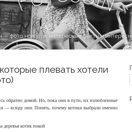
n
F
 — фото новости, интересные факты и интересн
 которые плевать хотели
S
то)
e
a
r
c
сь обратно домой. Но, пока они в пути, их излюбленные
h
шки — всюду они.
Понять, почему котики выбрали именно
f
o
r
: