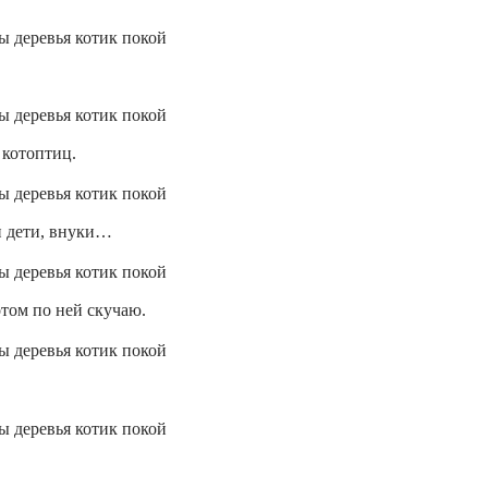
 котоптиц.
и дети, внуки…
отом по ней скучаю.