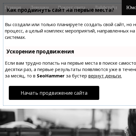
M
S
Главная
Девушки
Вокруг света
Лайфстайл
Юмо
k
Как продвинуть сайт на первые места?
a
i
i
p
Вы создали или только планируете создать свой сайт, но 
n
t
процесс, а целый комплекс мероприятий, направленных н
m
o
системах.
e
c
n
o
Ускорение продвижения
n
u
t
Если вам трудно попасть на первые места в поиске самос
десятки раз, а первые результаты появляются уже в течен
e
за месяц, то в
SeoHammer
за бустер
вернут деньги.
n
t
Начать продвижение сайта