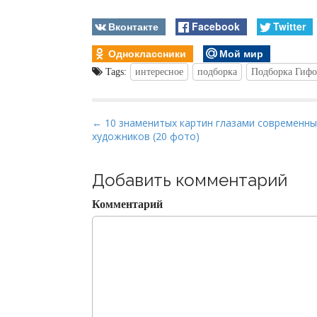
Вконтакте
Facebook
Twitter
Одноклассники
Мой мир
Tags:
интересное
подборка
Подборка Гифо
P
← 10 знаменитых картин глазами современны
художников (20 фото)
o
s
t
Добавить комментарий
n
Комментарий
a
v
i
g
a
t