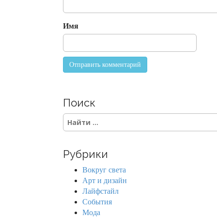
i
o
Имя
n
Поиск
S
e
a
r
Рубрики
c
h
Вокруг света
f
Арт и дизайн
o
Лайфстайл
r
События
:
Мода