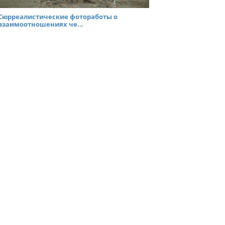
Сюрреалистические фотоработы о
взаимоотношениях че...