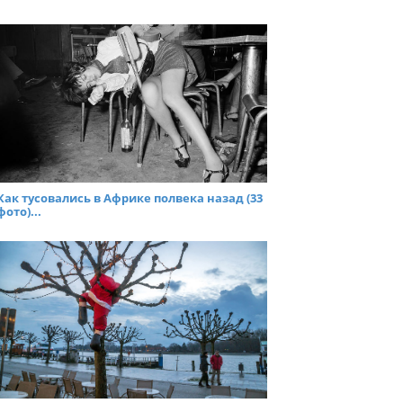
Как тусовались в Африке полвека назад (33
фото)...