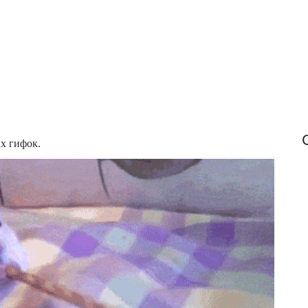
f
o
r
:
х гифок.