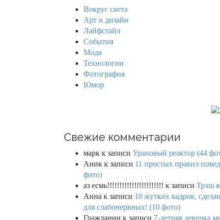
h
Вокруг света
f
Арт и дизайн
o
Лайфстайл
r
События
:
Мода
Технологии
Фотография
Юмор
Свежие комментарии
марк
к записи
Урановый реактор (44 фо
Аник
к записи
11 простых правил повед
фото)
аз есмь!!!!!!!!!!!!!!!!!!!!!!!
к записи
Трэш в
Анна
к записи
10 жутких кадров, сдел
для слабонервных! (10 фото)
Гражданин
к записи
7-летняя девочка м