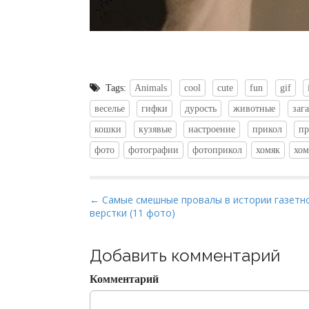
Tags:
Animals
cool
cute
fun
gif
веселье
гифки
дурость
животные
заг
кошки
кузявые
настроение
прикол
п
фото
фотографии
фотоприкол
хомяк
хом
P
← Самые смешные провалы в истории газетн
верстки (11 фото)
o
s
t
Добавить комментарий
n
Комментарий
a
v