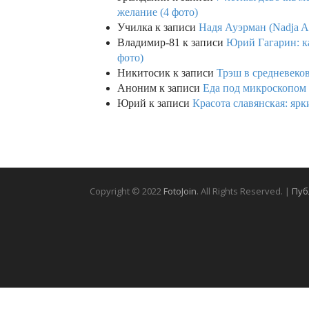
желание (4 фото)
Училка
к записи
Надя Ауэрман (Nadja Au
Владимир-81
к записи
Юрий Гагарин: ка
фото)
Никитосик
к записи
Трэш в средневеков
Аноним
к записи
Еда под микроскопом 
Юрий
к записи
Красота славянская: яр
Copyright © 2022
FotoJoin
. All Rights Reserved. |
Пуб