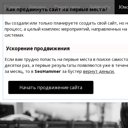
M
S
Главная
Девушки
Вокруг света
Лайфстайл
Юмо
k
Как продвинуть сайт на первые места?
a
i
i
p
Вы создали или только планируете создать свой сайт, но 
n
t
процесс, а целый комплекс мероприятий, направленных н
m
o
системах.
e
c
n
o
Ускорение продвижения
n
u
t
Если вам трудно попасть на первые места в поиске самос
десятки раз, а первые результаты появляются уже в течен
e
за месяц, то в
SeoHammer
за бустер
вернут деньги.
n
t
Начать продвижение сайта