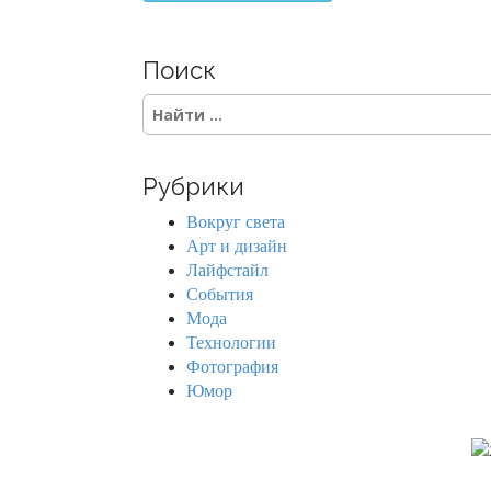
Поиск
S
e
a
r
Рубрики
c
h
Вокруг света
f
Арт и дизайн
o
Лайфстайл
r
События
:
Мода
Технологии
Фотография
Юмор