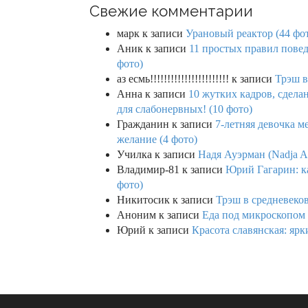
Свежие комментарии
марк
к записи
Урановый реактор (44 фо
Аник
к записи
11 простых правил повед
фото)
аз есмь!!!!!!!!!!!!!!!!!!!!!!!
к записи
Трэш в
Анна
к записи
10 жутких кадров, сдел
для слабонервных! (10 фото)
Гражданин
к записи
7-летняя девочка м
желание (4 фото)
Училка
к записи
Надя Ауэрман (Nadja Au
Владимир-81
к записи
Юрий Гагарин: ка
фото)
Никитосик
к записи
Трэш в средневеков
Аноним
к записи
Еда под микроскопом 
Юрий
к записи
Красота славянская: яр