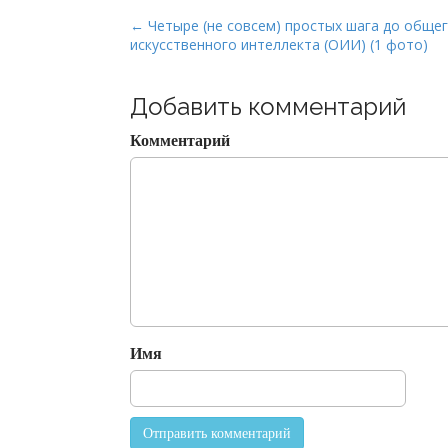
P
← Четыре (не совсем) простых шага до обще
искусственного интеллекта (ОИИ) (1 фото)
o
s
t
Добавить комментарий
n
Комментарий
a
v
i
g
a
t
i
o
Имя
n