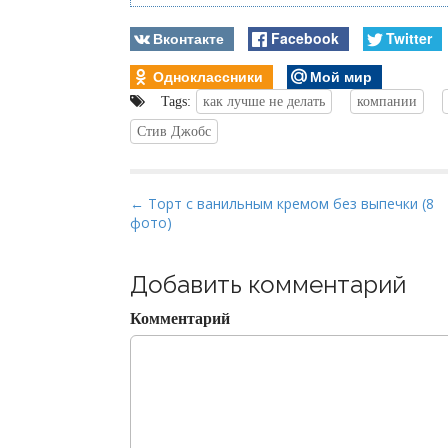
Вконтакте
Facebook
Twitter
Одноклассники
Мой мир
Tags:
как лучше не делать
компании
Стив Джобс
P
← Торт с ванильным кремом без выпечки (8
фото)
o
s
t
Добавить комментарий
n
Комментарий
a
v
i
g
a