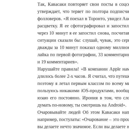
Так, Кавасаки повторяет свои посты в соцс
утверждает, что теряет по полтора подписч
фолловеров. «Я поехал в Торонто, увидел Au
расцветку. Я ее сфотографировал и запости
через 10 минут я ее запостил снова, посчит
ситуации сказали бы: слушай, чувак, это се
дважды за 10 минут показал одному миллион
лайка по первой фотографии, 33 комментари
и 19 комментариев».
Нарушайте правила! «В компании Apple нам
длилось более 2-х часов. Я считал, что путеш
поэтому я летал первым классом по всему м
пользуюсь никакими iOS-продуктами, вообще
юзаю его постоянно. Ирония в том, что сло
думать по-новому, ты смотришь на Android».
Очаровывайте людей Об этом Кавасаки напи
например, постулаты: «Очарование – это пр
вы делаете нечто значимое. Если вы делаете