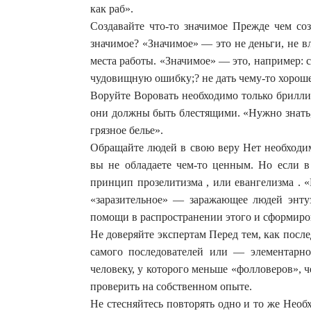
как раб».
Создавайте что-то значимое Прежде чем созд
значимое? «Значимое» — это не деньги, не в
места работы. «Значимое» — это, например: 
чудовищную ошибку;? не дать чему-то хороше
Воруйте Воровать необходимо только брилли
они должны быть блестящими. «Нужно знать, 
грязное белье».
Обращайте людей в свою веру Нет необходи
вы не обладаете чем-то ценным. Но если в
принцип прозелитизма , или евангелизма . «
«заразительное» — заражающее людей энтуз
помощи в распространении этого и сформиров
Не доверяйте экспертам Перед тем, как после
самого последователей или — элементарно
человеку, у которого меньше «фолловеров», 
проверить на собственном опыте.
Не стесняйтесь повторять одно и то же Необ