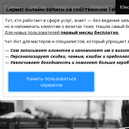
M
S
Главная
Девушки
Вокруг света
Лайфстайл
Юмо
k
Сервис онлайн-записи на собственном Telegra
a
i
i
Тот, кто работает в сфере услуг, знает — без ведения зап
p
n
но и напоминать клиентам о визитах тоже. Нашли самый
t
m
Для новых пользователей
первый месяц бесплатно
.
o
e
c
Чат-бот для мастеров и специалистов, который упрощает 
n
o
—
Сам записывает клиентов и напоминает им о визит
n
u
—
Персонализирует скидки, чаевые, кэшбэк и предопла
t
—
Увеличивает доходимость и помогает больше зара
e
n
Начать пользоваться
t
сервисом