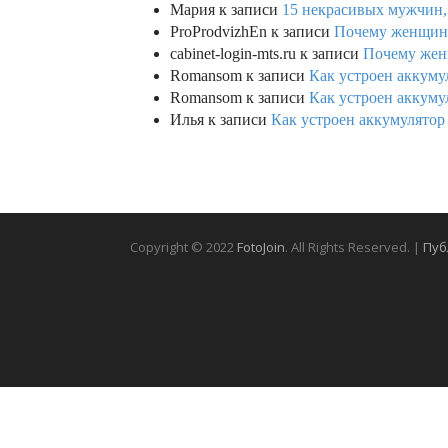
Мария
к записи
15 некрасивых мужчин,
ProProdvizhEn
к записи
Почему женщины 
cabinet-login-mts.ru
к записи
Почему женщ
Romansom
к записи
Как устроен аккумул
Romansom
к записи
Как устроен аккумул
Илья
к записи
Как устроен аккумулятор 
Copyright © 2022
FotoJoin
. All Rights Reserved. |
Пуб