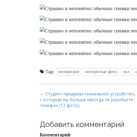
Tags:
интересное
интересные фото
лол
P
← Студент придумал гениальное устройство,
с которым вы больше никогда не разобьете
o
телефон (12 фото)
s
t
Добавить комментарий
n
a
Комментарий