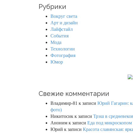
r
Рубрики
c
h
Вокруг света
f
Арт и дизайн
o
Лайфстайл
r
События
:
Мода
Технологии
Фотография
Юмор
Свежие комментарии
Владимир-81
к записи
Юрий Гагарин: ка
фото)
Никитосик
к записи
Трэш в средневеков
Аноним
к записи
Еда под микроскопом 
Юрий
к записи
Красота славянская: яр