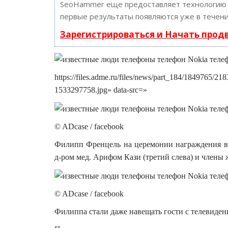
SeoHammer еще предоставляет технологи
первые результаты появляются уже в течени
Зарегистрироваться и Начать про
https://files.adme.ru/files/news/part_184/1849765
1533297758.jpg» data-src=»
© ADcase / facebook
Филипп Френцель на церемонии награждения в 
д-ром мед. Арифом Кази (третий слева) и члены
© ADcase / facebook
Филиппа стали даже навещать гости с телевиден