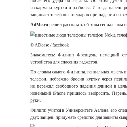
после его удара об асфальт.
Об этом думал и
из кармана куртки и разбился. И тогда парень р
защищает телефоны от ударов при падении на зе
AdMe.ru
решил рассказать об этом гениальном 
© ADcase / facebook
Знакомьтесь: Филипп Френцель, немецкий ст
устройства для спасения гаджетов.
По словам самого Филиппа, гениальная мысль п
телефон, небрежно бросив куртку через пери
не пережил свободного падения длиной в целы
новенький iPhone пришлось выбросить. Парень,
руки.
Филипп учится в Университете Аалена, его спец
двух зайцев: придумать средство для защиты сма