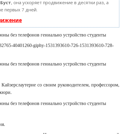
ю
Буст
, она ускоряет продвижение в десятки раз, а
е первых 7 дней.
движение
/21832765-40401260-giphy-1531393610-726-1531393610-728-
Кайзерслаутерне со своим руководителем, профессором,
 жюри.
ия.