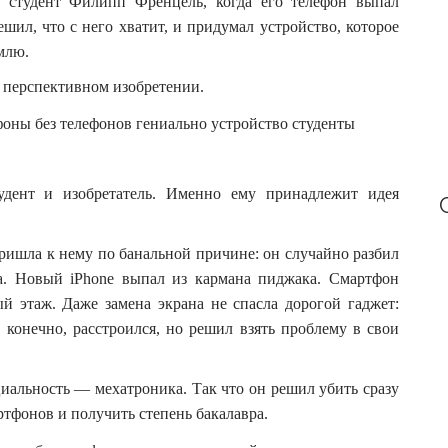
 студент Филипп Френцель, когда его телефон выпал
:
ешил, что с него хватит, и придумал устройство, которое
млю.
и перспективном изобретении.
удент и изобретатель. Именно ему принадлежит идея
ришла к нему по банальной причине: он случайно разбил
ла. Новый iPhone выпал из кармана пиджака. Смартфон
й этаж. Даже замена экрана не спасла дорогой гаджет:
 конечно, расстроился, но решил взять проблему в свои
иальность — мехатроника. Так что он решил убить сразу
ртфонов и получить степень бакалавра.