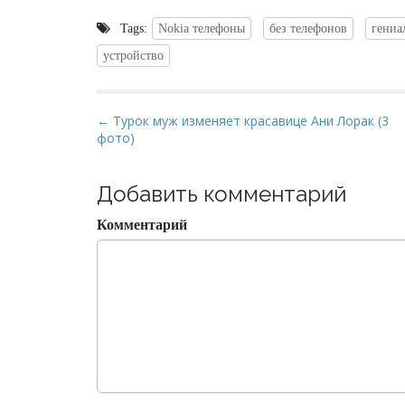
Tags:
Nokia телефоны
без телефонов
гениа
устройство
P
← Турок муж изменяет красавице Ани Лорак (3
фото)
o
s
t
Добавить комментарий
n
Комментарий
a
v
i
g
a
t
i
o