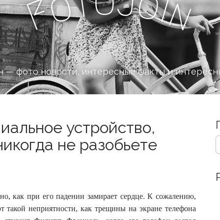
o
J
t
o
o
i
n
F
 — фото новости, интересные факты и интересн
иальное устройство,
S
никогда не разобьете
e
a
r
c
h
тно, как при его падении замирает сердце. К сожалению,
f
o
т такой неприятности, как трещины на экране телефона
r