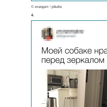
© avangarv / pikabu
4.