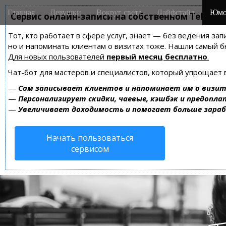
M
S
Главная
Девушки
Вокруг света
Лайфстайл
Юмо
k
Сервис онлайн-записи на собственном Telegra
a
i
i
Тот, кто работает в сфере услуг, знает — без ведения зап
p
n
но и напоминать клиентам о визитах тоже. Нашли самый
t
m
Для новых пользователей
первый месяц бесплатно
.
o
e
c
Чат-бот для мастеров и специалистов, который упрощает 
n
o
—
Сам записывает клиентов и напоминает им о визит
n
u
—
Персонализирует скидки, чаевые, кэшбэк и предопла
t
—
Увеличивает доходимость и помогает больше зара
e
n
Начать пользоваться
t
сервисом