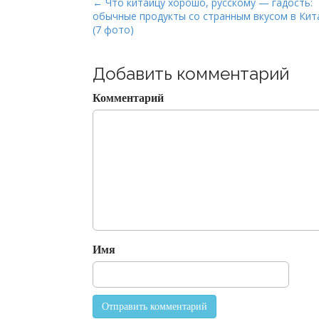
P
← Что китайцу хорошо, русскому — гадость:
обычные продукты со странным вкусом в Кит
o
(7 фото)
s
t
Добавить комментарий
n
a
Комментарий
v
i
g
a
t
i
o
n
Имя