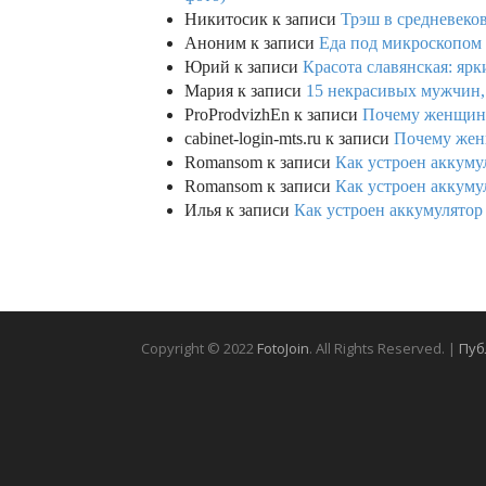
Никитосик
к записи
Трэш в средневеков
Аноним
к записи
Еда под микроскопом 
Юрий
к записи
Красота славянская: яр
Мария
к записи
15 некрасивых мужчин,
ProProdvizhEn
к записи
Почему женщины 
cabinet-login-mts.ru
к записи
Почему женщ
Romansom
к записи
Как устроен аккумул
Romansom
к записи
Как устроен аккумул
Илья
к записи
Как устроен аккумулятор 
Copyright © 2022
FotoJoin
. All Rights Reserved. |
Пуб