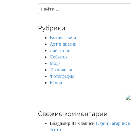
S
e
a
r
Рубрики
c
h
Вокруг света
f
Арт и дизайн
o
Лайфстайл
r
События
:
Мода
Технологии
Фотография
Юмор
Свежие комментарии
Владимир-81
к записи
Юрий Гагарин: ка
фото)