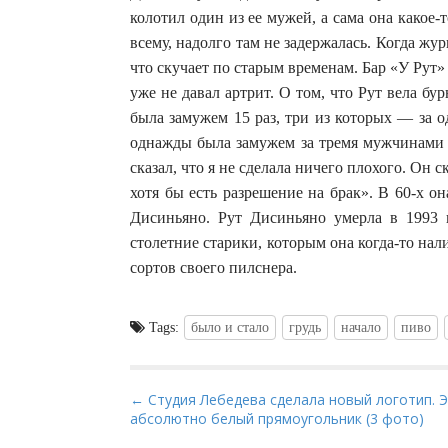
колотил один из ее мужей, а сама она какое-
всему, надолго там не задержалась. Когда жу
что скучает по старым временам. Бар «У Рут» 
уже не давал артрит. О том, что Рут вела бу
была замужем 15 раз, три из которых — за 
однажды была замужем за тремя мужчинами 
сказал, что я не сделала ничего плохого. Он
хотя бы есть разрешение на брак». В 60-х о
Дисиньяно. Рут Дисиньяно умерла в 1993 
столетние старики, которым она когда-то нали
сортов своего пилснера.
Tags:
было и стало
грудь
начало
пиво
P
← Студия Лебедева сделала новый логотип. 
абсолютно белый прямоугольник (3 фото)
o