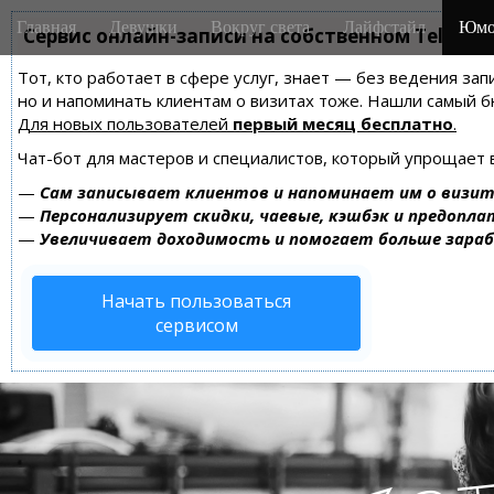
M
S
Главная
Девушки
Вокруг света
Лайфстайл
Юмо
k
Сервис онлайн-записи на собственном Telegra
a
i
i
Тот, кто работает в сфере услуг, знает — без ведения зап
p
n
но и напоминать клиентам о визитах тоже. Нашли самый
t
m
Для новых пользователей
первый месяц бесплатно
.
o
e
c
Чат-бот для мастеров и специалистов, который упрощает 
n
o
—
Сам записывает клиентов и напоминает им о визит
n
u
—
Персонализирует скидки, чаевые, кэшбэк и предопла
t
—
Увеличивает доходимость и помогает больше зара
e
n
Начать пользоваться
t
сервисом