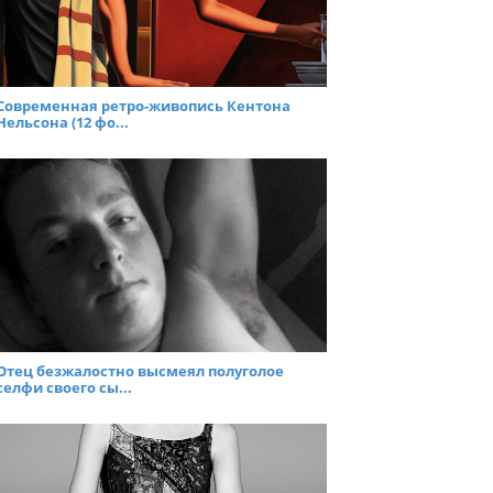
Современная ретро-живопись Кентона
Нельсона (12 фо...
Отец безжалостно высмеял полуголое
селфи своего сы...