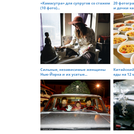
t
«Камасутра» для супругов со стажем
20 фотогр
(10 фото)...
и дочки как
i
o
n
Сильные, независимые женщины
Китайский
Нью-Йорка и их усатые...
еды на 12 м