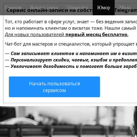
M
S
Главная
Вокруг света
Общество
Юмор
Мода
k
Сервис онлайн-записи на собственном Telegra
a
i
i
Тот, кто работает в сфере услуг, знает — без ведения зап
p
n
но и напоминать клиентам о визитах тоже. Нашли самы
t
m
Для новых пользователей
первый месяц бесплатно
.
o
e
c
Чат-бот для мастеров и специалистов, который упрощает 
o
n
—
Сам записывает клиентов и напоминает им о визит
n
u
—
Персонализирует скидки, чаевые, кэшбэк и предопла
t
—
Увеличивает доходимость и помогает больше зара
e
n
Начать пользоваться
t
сервисом