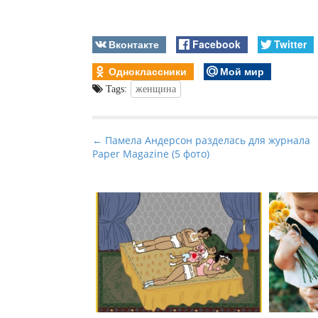
Вконтакте
Facebook
Twitter
Одноклассники
Мой мир
Tags:
женщина
P
← Памела Андерсон разделась для журнала
Paper Magazine (5 фото)
o
s
t
n
a
v
i
g
a