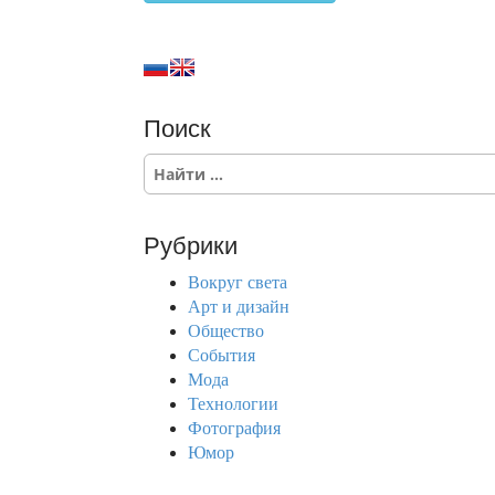
Поиск
S
e
a
r
Рубрики
c
h
Вокруг света
f
Арт и дизайн
o
Общество
r
События
:
Мода
Технологии
Фотография
Юмор