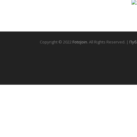
Copyright © 2022
FotoJoin
. All Rights Reserved. |
Пуб