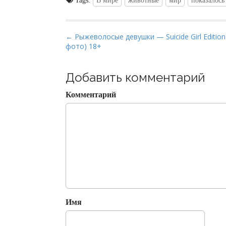
Tags:
В мире
животные
мир
показалось
P
← Рыжеволосые девушки — Suicide Girl Edition
фото) 18+
o
s
t
Добавить комментарий
n
Комментарий
a
v
i
g
a
t
i
o
Имя
n