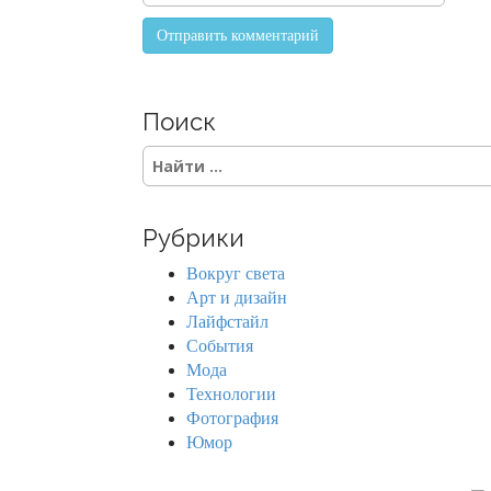
Поиск
S
e
a
r
Рубрики
c
h
Вокруг света
f
Арт и дизайн
o
Лайфстайл
r
События
:
Мода
Технологии
Фотография
Юмор