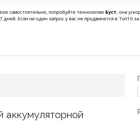
оиске самостоятельно, попробуйте технологию
Буст
, она уск
 дней. Если ни один запрос у вас не продвинется в Топ10 за
S
e
a
r
й аккумуляторной
c
h
f
o
r