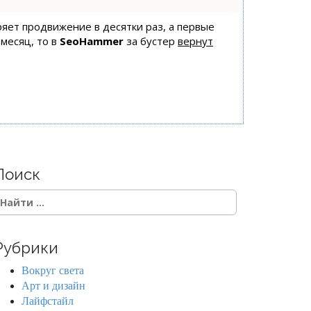
оряет продвижение в десятки раз, а первые
 месяц, то в
SeoHammer
за бустер
вернут
Поиск
Рубрики
Вокруг света
Арт и дизайн
Лайфстайл