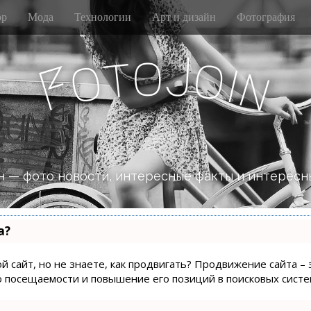
р
Мода
Технологии
Арт и дизайн
Фотография
J
o
t
o
o
i
F
n
 — фото новости, интересные факты и интересн
а?
й сайт, но не знаете, как продвигать? Продвижение сайта – 
о посещаемости и повышение его позиций в поисковых систе