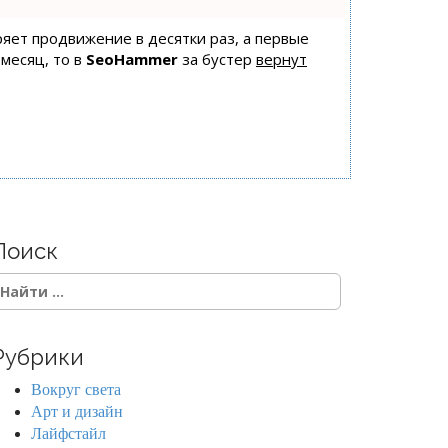
оряет продвижение в десятки раз, а первые
 месяц, то в
SeoHammer
за бустер
вернут
Поиск
Рубрики
Вокруг света
Арт и дизайн
Лайфстайл