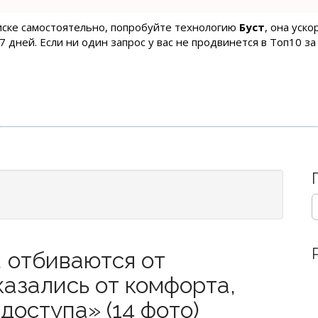
оиске самостоятельно, попробуйте технологию
Буст
, она уск
 дней. Если ни один запрос у вас не продвинется в Топ10 за
S
e
a
r
 отбиваются от
c
h
казались от комфорта,
f
o
доступа» (14 фото)
r