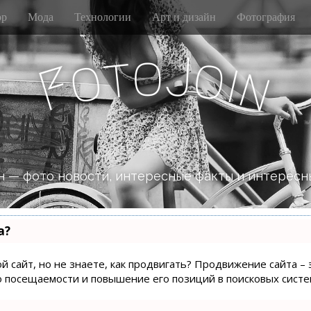
р
Мода
Технологии
Арт и дизайн
Фотография
J
o
t
o
o
i
F
n
 — фото новости, интересные факты и интересн
а?
й сайт, но не знаете, как продвигать? Продвижение сайта – 
о посещаемости и повышение его позиций в поисковых систе