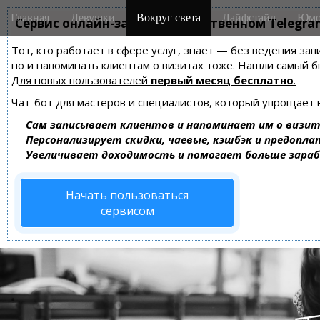
M
S
Главная
Девушки
Вокруг света
Лайфстайл
Юмо
k
Сервис онлайн-записи на собственном Telegra
a
i
i
Тот, кто работает в сфере услуг, знает — без ведения зап
p
n
но и напоминать клиентам о визитах тоже. Нашли самый
t
m
Для новых пользователей
первый месяц бесплатно
.
o
e
c
Чат-бот для мастеров и специалистов, который упрощает 
n
o
—
Сам записывает клиентов и напоминает им о визит
n
u
—
Персонализирует скидки, чаевые, кэшбэк и предопла
t
—
Увеличивает доходимость и помогает больше зара
e
n
Начать пользоваться
t
сервисом