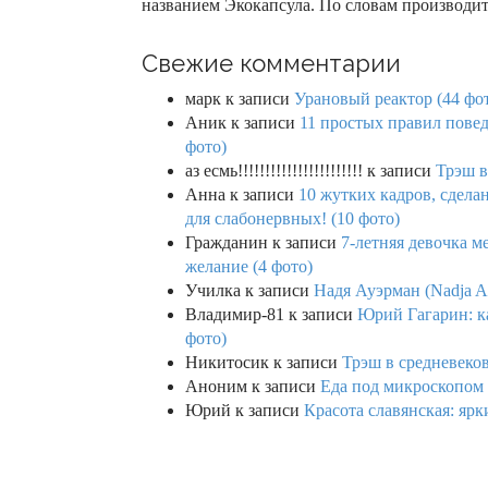
названием Экокапсула. По словам производи
Свежие комментарии
марк
к записи
Урановый реактор (44 фо
Аник
к записи
11 простых правил повед
фото)
аз есмь!!!!!!!!!!!!!!!!!!!!!!!
к записи
Трэш в
Анна
к записи
10 жутких кадров, сдел
для слабонервных! (10 фото)
Гражданин
к записи
7-летняя девочка м
желание (4 фото)
Училка
к записи
Надя Ауэрман (Nadja Au
Владимир-81
к записи
Юрий Гагарин: ка
фото)
Никитосик
к записи
Трэш в средневеков
Аноним
к записи
Еда под микроскопом 
Юрий
к записи
Красота славянская: яр