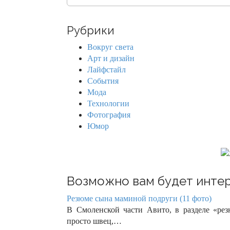
e
a
r
Рубрики
c
h
Вокруг света
f
Арт и дизайн
o
Лайфстайл
r
События
:
Мода
Технологии
Фотография
Юмор
Возможно вам будет интер
Резюме сына маминой подруги (11 фото)
В Смоленской части Авито, в разделе «рез
просто швец,…