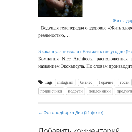
Жить здор
Ведущая телепередач о здоровье «Жить здоро
реальностью,…
Экокапсула позволит Вам жить где угодно (9 
Компания Nice Architects, расположенная
названием Экокапсула. По словам производи
Tags:
instagram
бизнес
Горячие
гости
подписчики
подруги
поклонники
продукт
P
← Фотоподборка Дня (51 фото)
o
s
Добавить комментарий