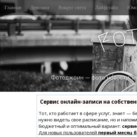
M
S
Главная
Девушки
Вокруг света
Лайфстайл
Юмо
k
a
i
i
p
n
o
t
F
m
o
e
c
n
o
n
u
t
e
n
Фотоджоин — фото новости, и
t
Сервис онлайн-записи на собстве
Тот, кто работает в сфере услуг, знает — б
нужно видеть свое расписание, но и напом
бюджетный и оптимальный вариант:
сервис
Для новых пользователей
первый месяц 