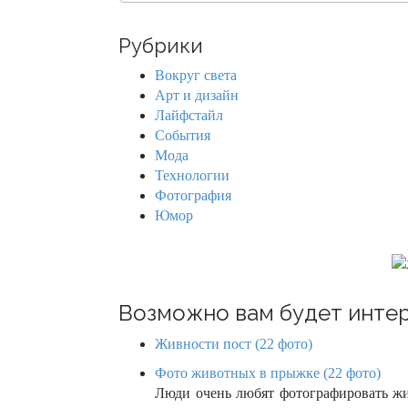
a
n
r
Рубрики
c
a
h
Вокруг света
f
v
Арт и дизайн
o
Лайфстайл
r
i
События
:
Мода
g
Технологии
Фотография
a
Юмор
t
i
o
Возможно вам будет интер
n
Живности пост (22 фото)
Фото животных в прыжке (22 фото)
Люди очень любят фотографировать ж