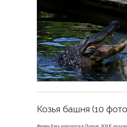
Козья башня (10 фото
Ферма Бэка находится в Паарле, ЮАР, недалеко