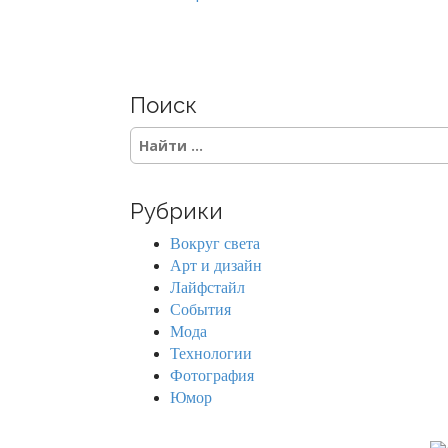
o
s
Поиск
t
S
s
e
a
n
r
Рубрики
c
a
h
Вокруг света
f
v
Арт и дизайн
o
Лайфстайл
r
i
События
:
Мода
g
Технологии
Фотография
a
Юмор
t