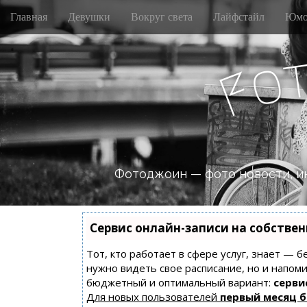
M
S
Главная
Девушки
Вокруг света
Лайфстайл
Юмо
k
a
i
i
p
n
o
t
F
m
o
e
c
n
o
n
u
t
e
n
Фотоджоин — фото новости, и
t
Сервис онлайн-записи на собстве
Тот, кто работает в сфере услуг, знает — б
нужно видеть свое расписание, но и напом
бюджетный и оптимальный вариант:
сервис
Для новых пользователей
первый месяц 