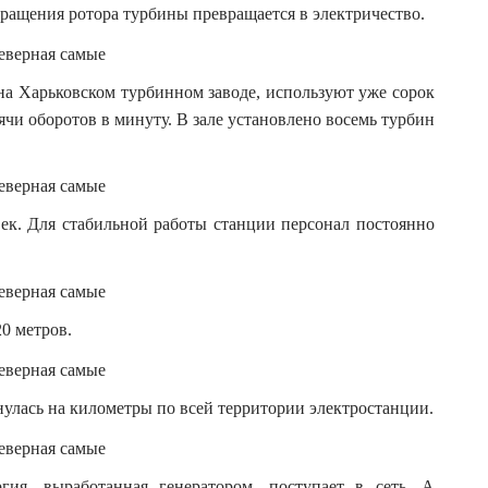
вращения ротора турбины превращается в электричество.
 на Харьковском турбинном заводе, используют уже сорок
сячи оборотов в минуту. В зале установлено восемь турбин
ек. Для стабильной работы станции персонал постоянно
0 метров.
улась на километры по всей территории электростанции.
гия, выработанная генератором, поступает в сеть. А