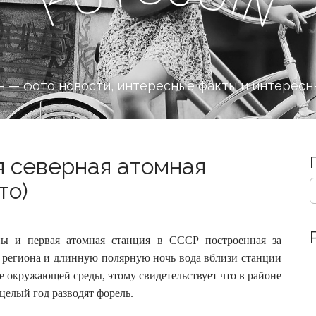
n
F
 — фото новости, интересные факты и интересн
я северная атомная
S
то)
e
a
r
c
 и первая атомная станция в СССР построенная за
h
 региона и длинную полярную ночь вода вблизи станции
f
е окружающей среды, этому свидетельствует что в районе
o
целый год разводят форель.
r
: