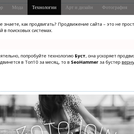
р
Мода
Технологии
Арт и дизайн
Фотография
не знаете, как продвигать? Продвижение сайта – это не про
 в поисковых системах.
тоятельно, попробуйте технологию
Буст
, она ускоряет продв
одвинется в Топ10 за месяц, то в
SeoHammer
за бустер
верну
o
J
t
o
o
i