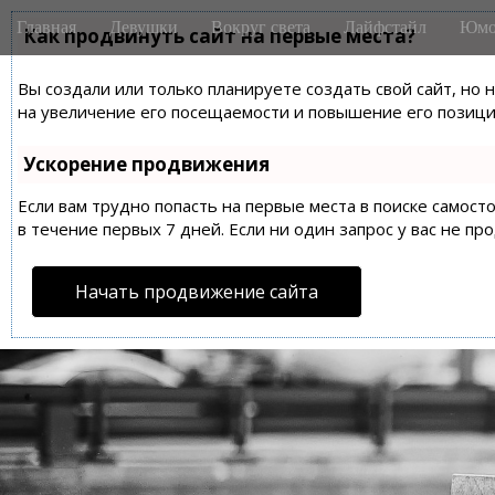
M
S
Главная
Девушки
Вокруг света
Лайфстайл
Юмо
k
Как продвинуть сайт на первые места?
a
i
i
p
Вы создали или только планируете создать свой сайт, но 
n
t
на увеличение его посещаемости и повышение его позиций
m
o
e
c
Ускорение продвижения
n
o
n
Если вам трудно попасть на первые места в поиске самос
u
t
в течение первых 7 дней. Если ни один запрос у вас не пр
e
n
Начать продвижение сайта
t