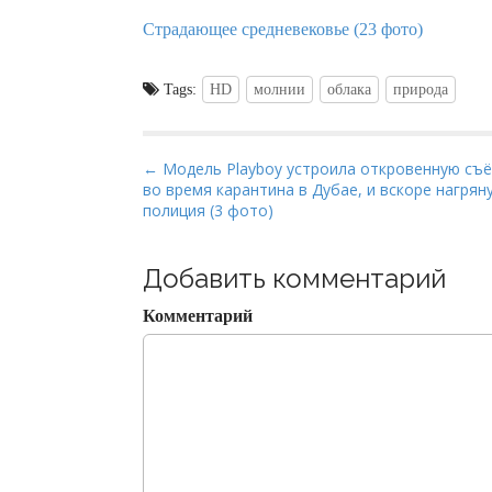
Страдающее средневековье (23 фото)
Tags:
HD
молнии
облака
природа
P
← Модель Playboy устроила откровенную съ
во время карантина в Дубае, и вскоре нагрян
o
полиция (3 фото)
s
t
Добавить комментарий
n
a
Комментарий
v
i
g
a
t
i