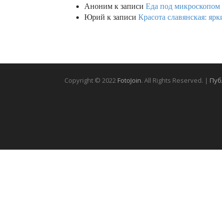
Аноним
к записи
Еда под микроскопом 
Юрий
к записи
Красота славянская: яр
Copyright © 2022
FotoJoin
. All Rights Reserved. |
Пуб