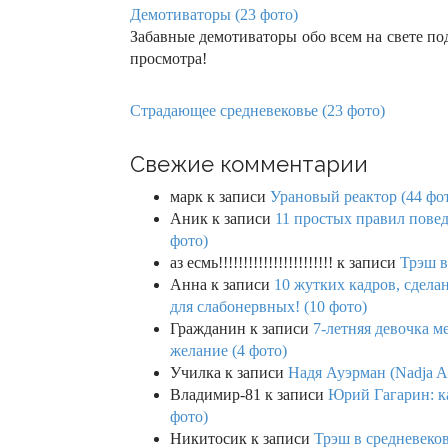
Демотиваторы (23 фото)
Забавные демотиваторы обо всем на свете п
просмотра!
Страдающее средневековье (23 фото)
Свежие комментарии
марк
к записи
Урановый реактор (44 фо
Аник
к записи
11 простых правил повед
фото)
аз есмь!!!!!!!!!!!!!!!!!!!!!!!
к записи
Трэш в
Анна
к записи
10 жутких кадров, сдел
для слабонервных! (10 фото)
Гражданин
к записи
7-летняя девочка м
желание (4 фото)
Училка
к записи
Надя Ауэрман (Nadja Au
Владимир-81
к записи
Юрий Гагарин: ка
фото)
Никитосик
к записи
Трэш в средневеков