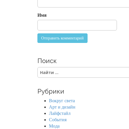
o
n
Имя
Поиск
S
e
a
r
Рубрики
c
h
Вокруг света
f
Арт и дизайн
o
Лайфстайл
r
События
:
Мода