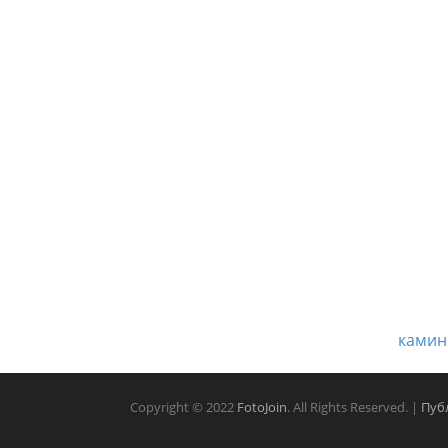
камин 
Copyright © 2022
FotoJoin
. All Rights Reserved. |
Пуб