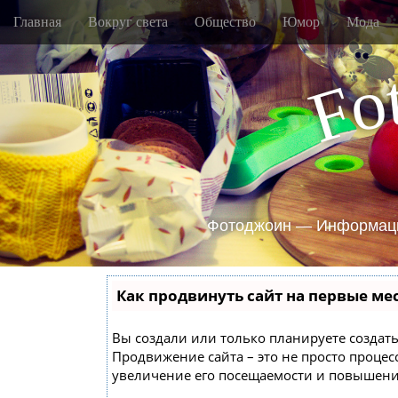
M
S
Главная
Вокруг света
Общество
Юмор
Мода
k
a
i
i
p
o
n
F
t
m
o
e
c
o
n
n
u
t
e
n
Фотоджоин — Информаци
t
Как продвинуть сайт на первые ме
Вы создали или только планируете создать 
Продвижение сайта – это не просто проце
увеличение его посещаемости и повышение