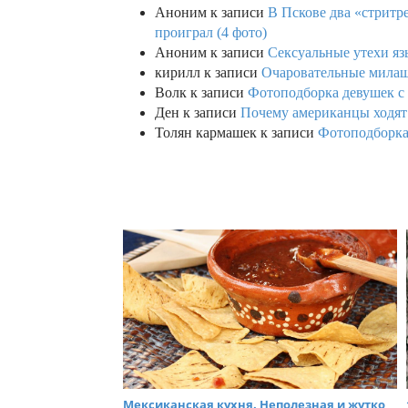
Аноним
к записи
В Пскове два «стритр
проиграл (4 фото)
Аноним
к записи
Сексуальные утехи яз
кирилл
к записи
Очаровательные милаш
Волк
к записи
Фотоподборка девушек с
Ден
к записи
Почему американцы ходят 
Толян кармашек
к записи
Фотоподборка
Мексиканская кухня. Неполезная и жутко