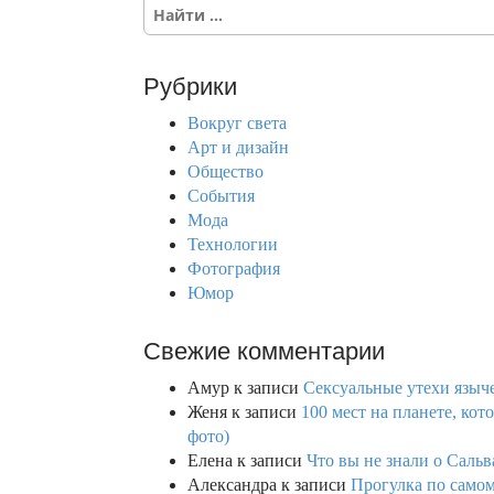
S
e
a
r
Рубрики
c
h
Вокруг света
f
Арт и дизайн
o
Общество
r
События
:
Мода
Технологии
Фотография
Юмор
Свежие комментарии
Амур
к записи
Сексуальные утехи языче
Женя
к записи
100 мест на планете, кот
фото)
Елена
к записи
Что вы не знали о Сальв
Александра
к записи
Прогулка по само